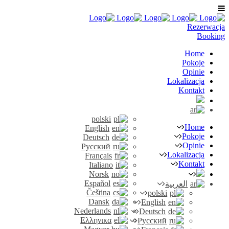
Rezerwacja
Booking
Home
Pokoje
Opinie
Lokalizacja
Kontakt
polski
Home
English
Pokoje
Deutsch
Opinie
Русский
Lokalizacja
Français
Kontakt
Italiano
Norsk
Español
العربية
Čeština
polski
Dansk
English
Nederlands
Deutsch
Ελληνικα
Русский