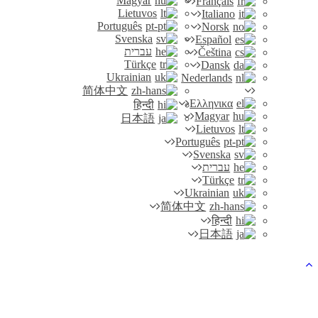
Magyar
Français
Lietuvos
Italiano
Português
Norsk
Svenska
Español
עברית
Čeština
Türkçe
Dansk
Ukrainian
Nederlands
简体中文
Ελληνικα
हिन्दी
Magyar
日本語
Lietuvos
Português
Svenska
עברית
Türkçe
Ukrainian
简体中文
हिन्दी
日本語