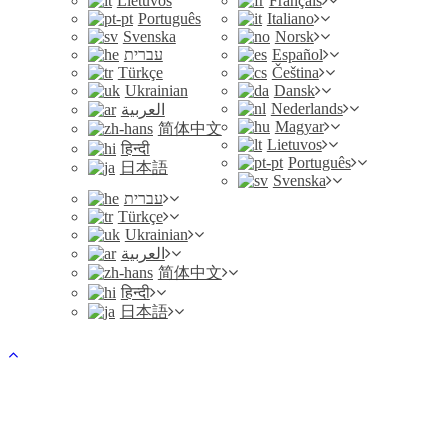
Lietuvos
Français
Português
Italiano
Svenska
Norsk
עברית
Español
Türkçe
Čeština
Ukrainian
Dansk
Nederlands
العربية
Magyar
简体中文
Lietuvos
हिन्दी
Português
日本語
Svenska
עברית
Türkçe
Ukrainian
العربية
简体中文
हिन्दी
日本語