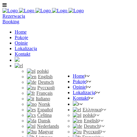
Rezerwacja
Booking
Home
Pokoje
Opinie
Lokalizacja
Kontakt
polski
Home
English
Pokoje
Deutsch
Opinie
Русский
Lokalizacja
Français
Kontakt
Italiano
Norsk
Español
Ελληνικα
Čeština
polski
Dansk
English
Nederlands
Deutsch
Magyar
Русский