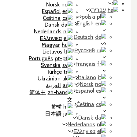
Norsk
עברית
Español
polski
Čeština
English
Dansk
Nederlands
Deutsch
Ελληνικα
Magyar
Русский
Lietuvos
Português
Français
Svenska
Türkçe
Italiano
Ukrainian
Norsk
العربية
Español
简体中
文
Čeština
हिन्दी
日本語
Dansk
Nederlands
Ελληνικα