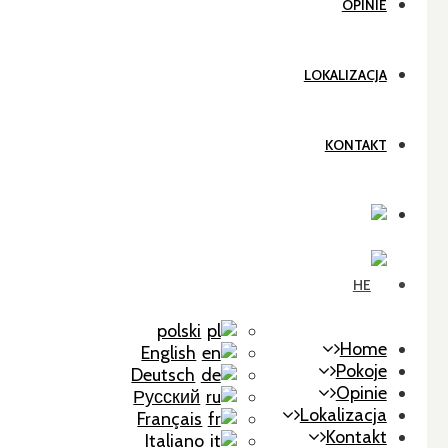
OPINIE
LOKALIZACJA
KONTAKT
polski
Home
English
Pokoje
Deutsch
Opinie
Русский
Lokalizacja
Français
Kontakt
Italiano