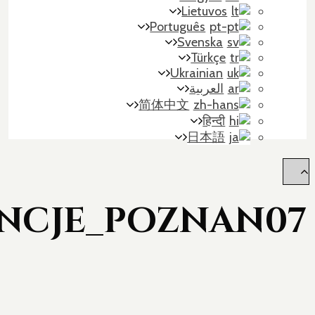
Lietuvos
Português
Svenska
Türkçe
Ukrainian
العربية
简体中文
हिन्दी
日本語
NCJE_POZNAN07