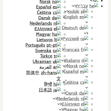
Norsk
עברית
Español
polski
Čeština
English
Dansk
Nederlands
Deutsch
Ελληνικα
Magyar
Русский
Lietuvos
Português
Français
Svenska
Türkçe
Italiano
Ukrainian
Norsk
العربية
Español
简体中
文
Čeština
हिन्दी
日本語
Dansk
Nederlands
Ελληνικα
Magyar