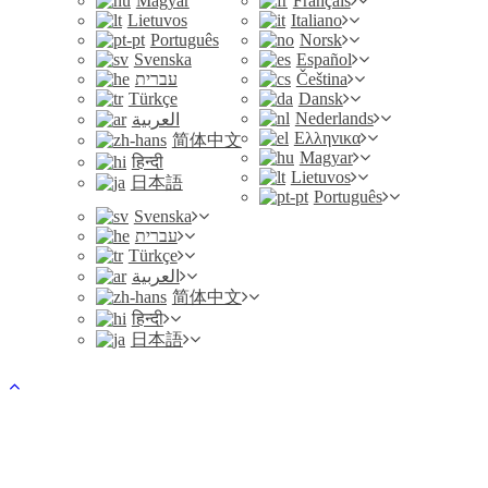
Magyar
Français
Lietuvos
Italiano
Português
Norsk
Svenska
Español
עברית
Čeština
Türkçe
Dansk
Nederlands
العربية
Ελληνικα
简体中文
Magyar
हिन्दी
Lietuvos
日本語
Português
Svenska
עברית
Türkçe
العربية
简体中文
हिन्दी
日本語