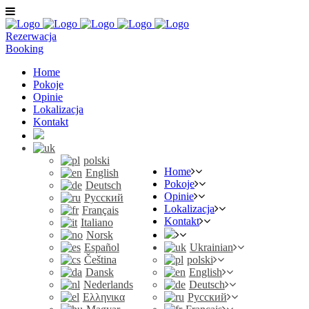
Rezerwacja
Booking
Home
Pokoje
Opinie
Lokalizacja
Kontakt
polski
Home
English
Pokoje
Deutsch
Opinie
Русский
Lokalizacja
Français
Kontakt
Italiano
Norsk
Español
Ukrainian
Čeština
polski
Dansk
English
Nederlands
Deutsch
Ελληνικα
Русский