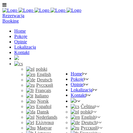
Rezerwacja
Booking
Home
Pokoje
Opinie
Lokalizacja
Kontakt
polski
Home
English
Pokoje
Deutsch
Opinie
Русский
Lokalizacja
Français
Kontakt
Italiano
Norsk
Español
Čeština
Dansk
polski
Nederlands
English
Ελληνικα
Deutsch
Magyar
Русский