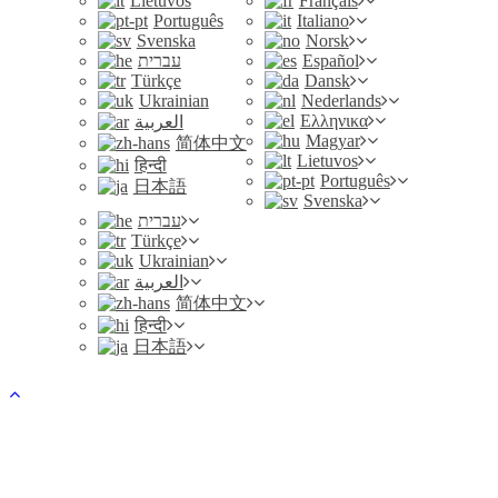
Lietuvos
Français
Português
Italiano
Svenska
Norsk
עברית
Español
Türkçe
Dansk
Ukrainian
Nederlands
Ελληνικα
العربية
Magyar
简体中文
Lietuvos
हिन्दी
Português
日本語
Svenska
עברית
Türkçe
Ukrainian
العربية
简体中文
हिन्दी
日本語