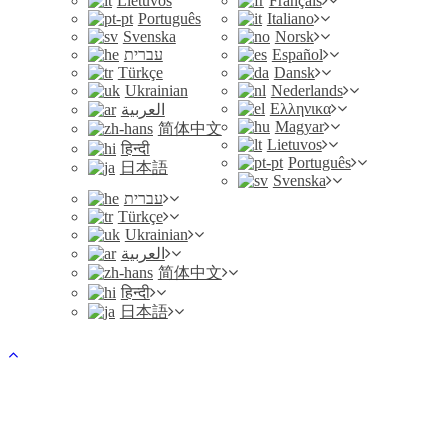
Lietuvos
Français
Português
Italiano
Svenska
Norsk
עברית
Español
Türkçe
Dansk
Ukrainian
Nederlands
Ελληνικα
العربية
Magyar
简体中文
Lietuvos
हिन्दी
Português
日本語
Svenska
עברית
Türkçe
Ukrainian
العربية
简体中文
हिन्दी
日本語