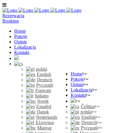
Rezerwacja
Booking
Home
Pokoje
Opinie
Lokalizacja
Kontakt
polski
Home
English
Pokoje
Deutsch
Opinie
Русский
Lokalizacja
Français
Kontakt
Italiano
Norsk
Español
Čeština
Dansk
polski
Nederlands
English
Ελληνικα
Deutsch
Magyar
Русский