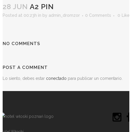
28 JUN
A2 PIN
Posted at 00:23h
in
by
admin_dromzor
0 Comments
0
Likes
NO COMMENTS
POST A COMMENT
Lo siento, debes estar
conectado
para publicar un comentario.
Hotel Włoski,