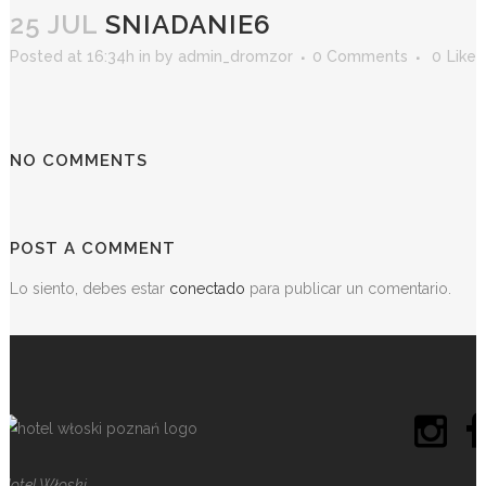
25 JUL
SNIADANIE6
Posted at 16:34h
in
by
admin_dromzor
0 Comments
0
Likes
NO COMMENTS
POST A COMMENT
Lo siento, debes estar
conectado
para publicar un comentario.
Hotel Włoski,