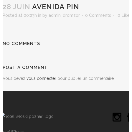
28 JUIN
AVENIDA PIN
Posted at 00:23h
in
by
admin_dromzor
0 Comments
0
Likes
NO COMMENTS
POST A COMMENT
Vous devez
vous connecter
pour publier un commentaire.
Hotel Włoski,