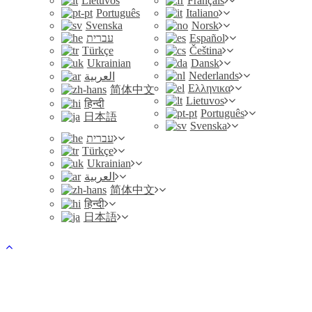
Lietuvos
Français
Português
Italiano
Svenska
Norsk
עברית
Español
Türkçe
Čeština
Ukrainian
Dansk
Nederlands
العربية
Ελληνικα
简体中文
Lietuvos
हिन्दी
Português
日本語
Svenska
עברית
Türkçe
Ukrainian
العربية
简体中文
हिन्दी
日本語