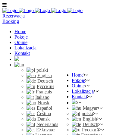
Rezerwacja
Booking
Home
Pokoje
Opinie
Lokalizacja
Kontakt
polski
Home
English
Pokoje
Deutsch
Opinie
Русский
Lokalizacja
Français
Kontakt
Italiano
Norsk
Español
Magyar
Čeština
polski
Dansk
English
Nederlands
Deutsch
Ελληνικα
Русский