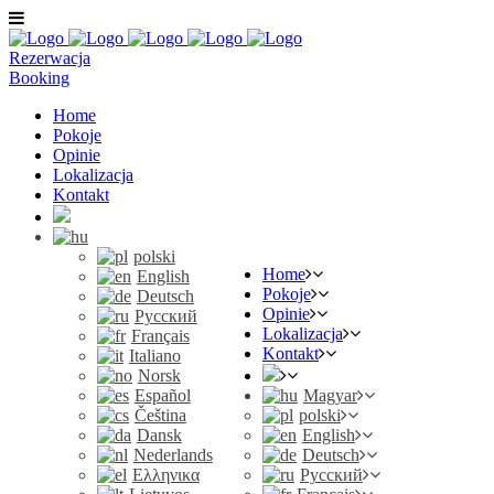
Rezerwacja
Booking
Home
Pokoje
Opinie
Lokalizacja
Kontakt
polski
Home
English
Pokoje
Deutsch
Opinie
Русский
Lokalizacja
Français
Kontakt
Italiano
Norsk
Español
Magyar
Čeština
polski
Dansk
English
Nederlands
Deutsch
Ελληνικα
Русский