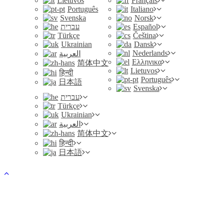
Lietuvos
Français
Português
Italiano
Svenska
Norsk
עברית
Español
Türkçe
Čeština
Ukrainian
Dansk
Nederlands
العربية
Ελληνικα
简体中文
Lietuvos
हिन्दी
Português
日本語
Svenska
עברית
Türkçe
Ukrainian
العربية
简体中文
हिन्दी
日本語