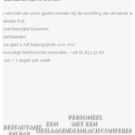
Op verzoek van onze gasten kunnen wij de inrichting van de kamer aa
makelijk fruit,
mooie kleurrijke bloemen,
rozenblaadjes,
Onze gast is het belangrijkste voor ons!
Eenvoudige telefonische reservatie – +48 61 833 52 62
24 uur / 7 dagen per week
PERSONEEL
EEN
MET EEN
RESTAUTANT
GESLAAGDE
GLIMLACH
CONFERENT
EN BAR