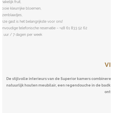
makelijk fruit,
mooie kleurrijke bloemen,
rozenblaadjes,
Onze gast is het belangrijkste voor ons!
Eenvoudige telefonische reservatie – +48 61 833 52 62
24 uur / 7 dagen per week
VI
De stijlvolle interieurs van de Superior kamers combinere
natuurlijk houten meubilair, een regendouche in de badka
ontw