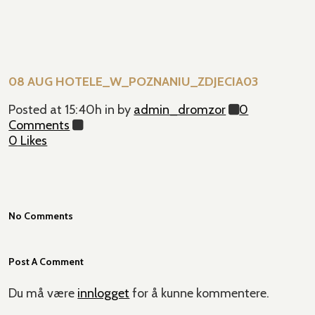
08 AUG
HOTELE_W_POZNANIU_ZDJECIA03
Posted at 15:40h
in
by
admin_dromzor
0
Comments
0
Likes
No Comments
Post A Comment
Du må være
innlogget
for å kunne kommentere.