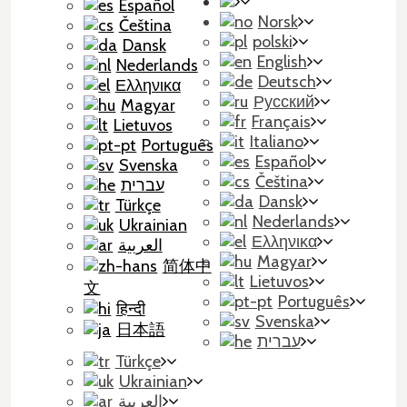
Español
Norsk
Čeština
polski
Dansk
English
Nederlands
Deutsch
Ελληνικα
Русский
Magyar
Français
Lietuvos
Italiano
Português
Español
Svenska
Čeština
עברית
Dansk
Türkçe
Nederlands
Ukrainian
Ελληνικα
العربية
Magyar
简体中
Lietuvos
文
Português
हिन्दी
Svenska
日本語
עברית
Türkçe
Ukrainian
العربية