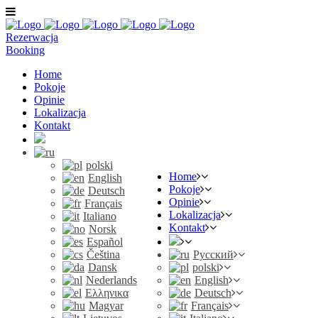
Rezerwacja
Booking
Home
Pokoje
Opinie
Lokalizacja
Kontakt
polski
Home
English
Pokoje
Deutsch
Opinie
Français
Lokalizacja
Italiano
Kontakt
Norsk
Español
Čeština
Русский
Dansk
polski
Nederlands
English
Ελληνικα
Deutsch
Magyar
Français