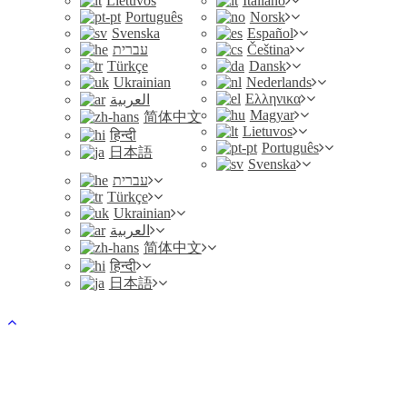
Lietuvos
Italiano
Português
Norsk
Svenska
Español
עברית
Čeština
Türkçe
Dansk
Ukrainian
Nederlands
Ελληνικα
العربية
Magyar
简体中文
Lietuvos
हिन्दी
Português
日本語
Svenska
עברית
Türkçe
Ukrainian
العربية
简体中文
हिन्दी
日本語