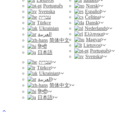
Lietuvos
Italiano
Português
Norsk
Svenska
Español
עברית
Čeština
Türkçe
Dansk
Ukrainian
Nederlands
Ελληνικα
العربية
Magyar
简体中文
Lietuvos
हिन्दी
Português
日本語
Svenska
עברית
Türkçe
Ukrainian
العربية
简体中文
हिन्दी
日本語