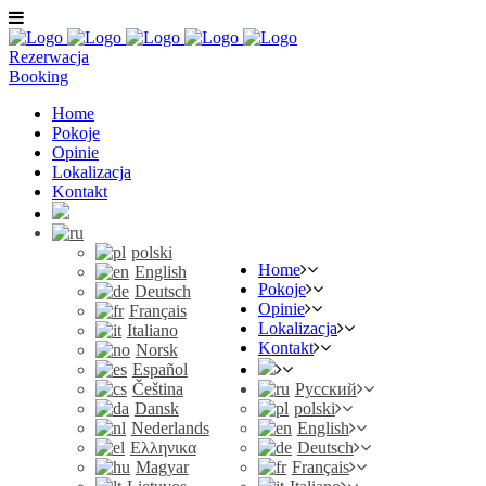
Rezerwacja
Booking
Home
Pokoje
Opinie
Lokalizacja
Kontakt
polski
Home
English
Pokoje
Deutsch
Opinie
Français
Lokalizacja
Italiano
Kontakt
Norsk
Español
Čeština
Русский
Dansk
polski
Nederlands
English
Ελληνικα
Deutsch
Magyar
Français