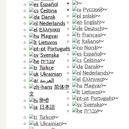
Español
Русский
Čeština
polski
Dansk
English
Nederlands
Deutsch
Ελληνικα
Français
Magyar
Italiano
Lietuvos
Norsk
Português
Español
Svenska
Čeština
עברית
Dansk
Türkçe
Nederlands
Ukrainian
Ελληνικα
العربية
Magyar
简体中
Lietuvos
文
Português
हिन्दी
Svenska
日本語
עברית
Türkçe
Ukrainian