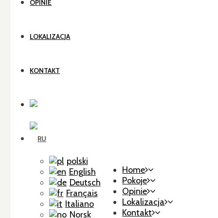
OPINIE
LOKALIZACJA
KONTAKT
polski
Home
English
Pokoje
Deutsch
Opinie
Français
Lokalizacja
Italiano
Kontakt
Norsk