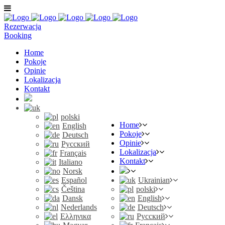
Rezerwacja
Booking
Home
Pokoje
Opinie
Lokalizacja
Kontakt
polski
Home
English
Pokoje
Deutsch
Opinie
Русский
Lokalizacja
Français
Kontakt
Italiano
Norsk
Español
Ukrainian
Čeština
polski
Dansk
English
Nederlands
Deutsch
Ελληνικα
Русский