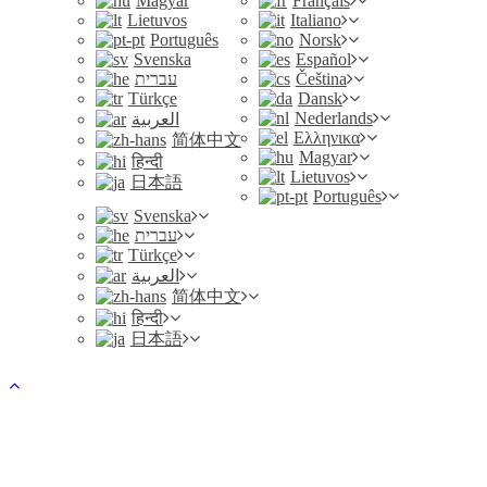
Magyar
Français
Lietuvos
Italiano
Português
Norsk
Svenska
Español
עברית
Čeština
Türkçe
Dansk
Nederlands
العربية
Ελληνικα
简体中文
Magyar
हिन्दी
Lietuvos
日本語
Português
Svenska
עברית
Türkçe
العربية
简体中文
हिन्दी
日本語