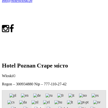
info@hotelwloski.pl
Hotel Poznan Старе місто
Wloski©
Regon – 300934880 Nip – 777-110-27-42