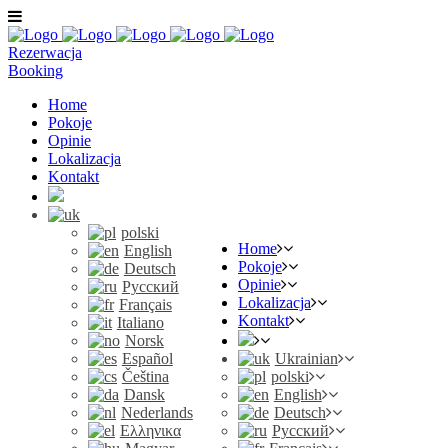
Rezerwacja
Booking
Home
Pokoje
Opinie
Lokalizacja
Kontakt
polski
Home
English
Pokoje
Deutsch
Opinie
Русский
Lokalizacja
Français
Kontakt
Italiano
Norsk
Español
Ukrainian
Čeština
polski
Dansk
English
Nederlands
Deutsch
Ελληνικα
Русский