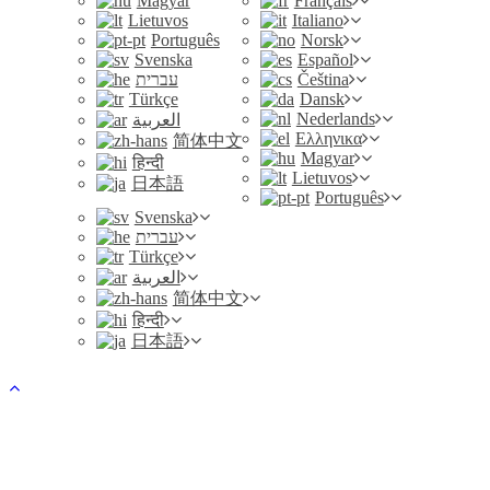
Magyar
Français
Lietuvos
Italiano
Português
Norsk
Svenska
Español
עברית
Čeština
Türkçe
Dansk
Nederlands
العربية
Ελληνικα
简体中文
Magyar
हिन्दी
Lietuvos
日本語
Português
Svenska
עברית
Türkçe
العربية
简体中文
हिन्दी
日本語