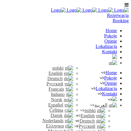
Rezerwacja
Booking
Home
Pokoje
Opinie
Lokalizacja
Kontakt
polski
Home
English
Pokoje
Deutsch
Opinie
Русский
Lokalizacja
Français
Kontakt
Italiano
Norsk
Español
العربية
Čeština
polski
Dansk
English
Nederlands
Deutsch
Ελληνικα
Русский