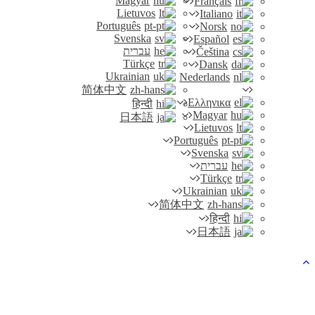
Magyar
Français
Lietuvos
Italiano
Português
Norsk
Svenska
Español
עברית
Čeština
Türkçe
Dansk
Ukrainian
Nederlands
简体中文
Ελληνικα
हिन्दी
Magyar
日本語
Lietuvos
Português
Svenska
עברית
Türkçe
Ukrainian
简体中文
हिन्दी
日本語