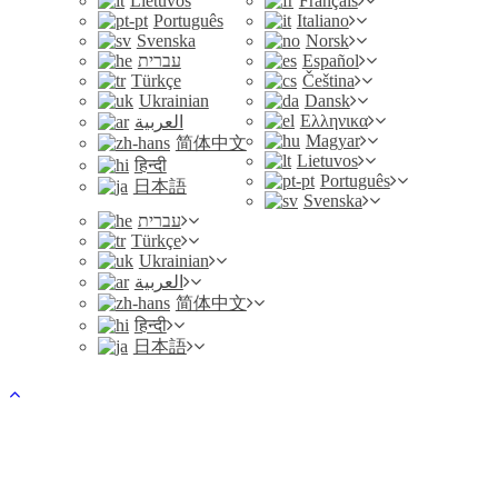
Lietuvos
Français
Português
Italiano
Svenska
Norsk
עברית
Español
Türkçe
Čeština
Ukrainian
Dansk
Ελληνικα
العربية
Magyar
简体中文
Lietuvos
हिन्दी
Português
日本語
Svenska
עברית
Türkçe
Ukrainian
العربية
简体中文
हिन्दी
日本語