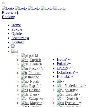
Rezerwacja
Booking
Home
Pokoje
Opinie
Lokalizacja
Kontakt
polski
Home
English
Pokoje
Deutsch
Opinie
Русский
Lokalizacja
Français
Kontakt
Italiano
Norsk
Español
Nederlands
Čeština
polski
Dansk
English
Ελληνικα
Deutsch
Magyar
Русский