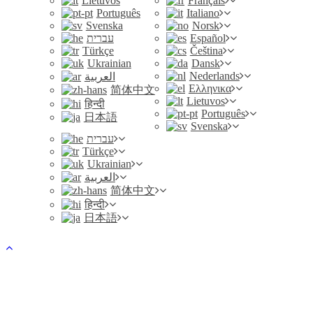
Lietuvos
Français
Português
Italiano
Svenska
Norsk
עברית
Español
Türkçe
Čeština
Ukrainian
Dansk
Nederlands
العربية
Ελληνικα
简体中文
Lietuvos
हिन्दी
Português
日本語
Svenska
עברית
Türkçe
Ukrainian
العربية
简体中文
हिन्दी
日本語