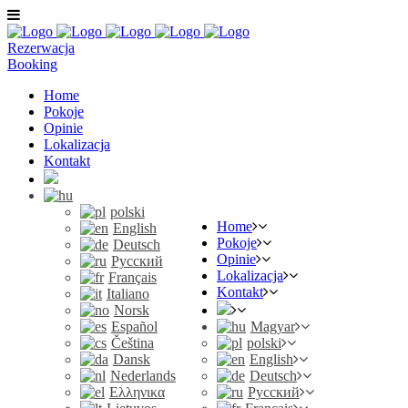
Rezerwacja
Booking
Home
Pokoje
Opinie
Lokalizacja
Kontakt
polski
Home
English
Pokoje
Deutsch
Opinie
Русский
Lokalizacja
Français
Kontakt
Italiano
Norsk
Español
Magyar
Čeština
polski
Dansk
English
Nederlands
Deutsch
Ελληνικα
Русский