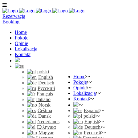
Rezerwacja
Booking
Home
Pokoje
Opinie
Lokalizacja
Kontakt
polski
Home
English
Pokoje
Deutsch
Opinie
Русский
Lokalizacja
Français
Kontakt
Italiano
Norsk
Čeština
Español
Dansk
polski
Nederlands
English
Ελληνικα
Deutsch
Magyar
Русский