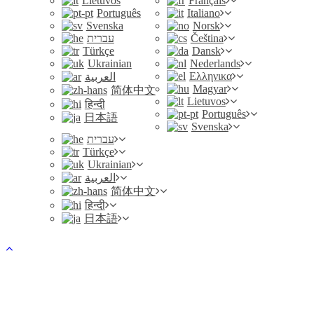
Lietuvos
Français
Português
Italiano
Svenska
Norsk
עברית
Čeština
Türkçe
Dansk
Ukrainian
Nederlands
Ελληνικα
العربية
Magyar
简体中文
Lietuvos
हिन्दी
Português
日本語
Svenska
עברית
Türkçe
Ukrainian
العربية
简体中文
हिन्दी
日本語