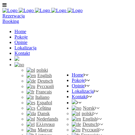
Rezerwacja
Booking
Home
Pokoje
Opinie
Lokalizacja
Kontakt
polski
Home
English
Pokoje
Deutsch
Opinie
Русский
Lokalizacja
Français
Kontakt
Italiano
Español
Čeština
Norsk
Dansk
polski
Nederlands
English
Ελληνικα
Deutsch
Magyar
Русский