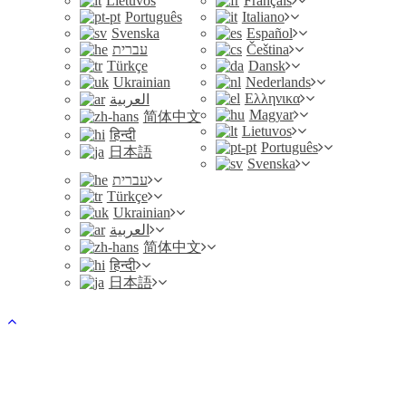
Lietuvos
Français
Português
Italiano
Svenska
Español
עברית
Čeština
Türkçe
Dansk
Ukrainian
Nederlands
Ελληνικα
العربية
Magyar
简体中文
Lietuvos
हिन्दी
Português
日本語
Svenska
עברית
Türkçe
Ukrainian
العربية
简体中文
हिन्दी
日本語