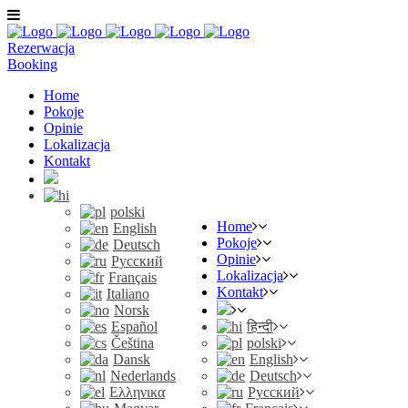
Rezerwacja
Booking
Home
Pokoje
Opinie
Lokalizacja
Kontakt
polski
Home
English
Pokoje
Deutsch
Opinie
Русский
Lokalizacja
Français
Kontakt
Italiano
Norsk
Español
हिन्दी
Čeština
polski
Dansk
English
Nederlands
Deutsch
Ελληνικα
Русский