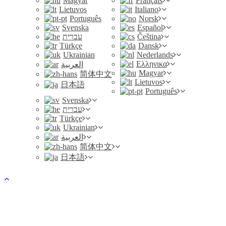
Magyar
Français
Lietuvos
Italiano
Português
Norsk
Svenska
Español
עברית
Čeština
Türkçe
Dansk
Ukrainian
Nederlands
Ελληνικα
العربية
Magyar
简体中文
Lietuvos
日本語
Português
Svenska
עברית
Türkçe
Ukrainian
العربية
简体中文
日本語