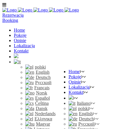
Rezerwacja
Booking
Home
Pokoje
Opinie
Lokalizacja
Kontakt
polski
Home
English
Pokoje
Deutsch
Opinie
Русский
Lokalizacja
Français
Kontakt
Norsk
Español
Čeština
Italiano
Dansk
polski
Nederlands
English
Ελληνικα
Deutsch
Magyar
Русский