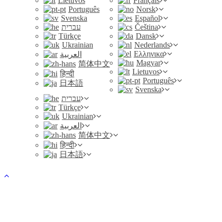
Lietuvos
Français
Português
Norsk
Svenska
Español
עברית
Čeština
Türkçe
Dansk
Ukrainian
Nederlands
Ελληνικα
العربية
Magyar
简体中文
Lietuvos
हिन्दी
Português
日本語
Svenska
עברית
Türkçe
Ukrainian
العربية
简体中文
हिन्दी
日本語