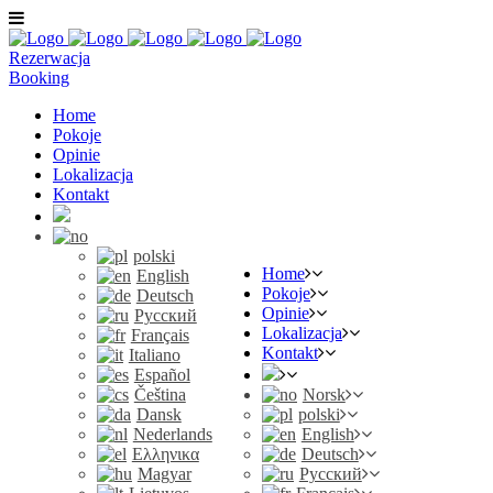
Rezerwacja
Booking
Home
Pokoje
Opinie
Lokalizacja
Kontakt
polski
Home
English
Pokoje
Deutsch
Opinie
Русский
Lokalizacja
Français
Kontakt
Italiano
Español
Čeština
Norsk
Dansk
polski
Nederlands
English
Ελληνικα
Deutsch
Magyar
Русский