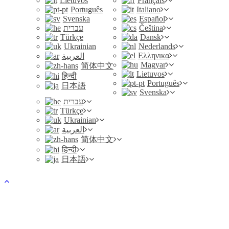
Lietuvos
Français
Português
Italiano
Svenska
Español
עברית
Čeština
Türkçe
Dansk
Ukrainian
Nederlands
Ελληνικα
العربية
Magyar
简体中文
Lietuvos
हिन्दी
Português
日本語
Svenska
עברית
Türkçe
Ukrainian
العربية
简体中文
हिन्दी
日本語