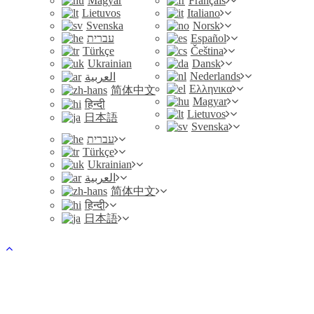
Magyar
Français
Lietuvos
Italiano
Svenska
Norsk
עברית
Español
Türkçe
Čeština
Ukrainian
Dansk
Nederlands
العربية
Ελληνικα
简体中文
Magyar
हिन्दी
Lietuvos
日本語
Svenska
עברית
Türkçe
Ukrainian
العربية
简体中文
हिन्दी
日本語