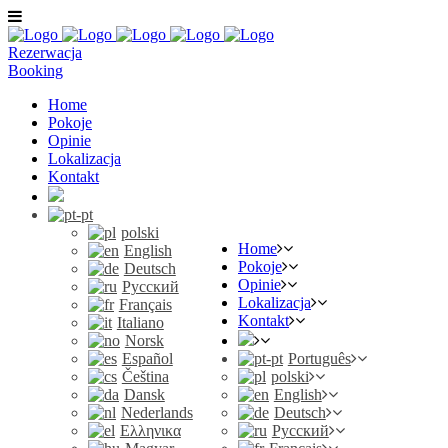
Rezerwacja
Booking
Home
Pokoje
Opinie
Lokalizacja
Kontakt
polski
Home
English
Pokoje
Deutsch
Opinie
Русский
Lokalizacja
Français
Kontakt
Italiano
Norsk
Español
Português
Čeština
polski
Dansk
English
Nederlands
Deutsch
Ελληνικα
Русский