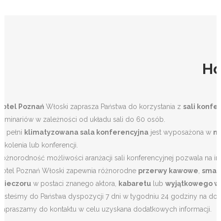
Ho
K
Hotel Poznań
Włoski zaprasza Państwa do korzystania z
sali konfe
seminariów w zależności od układu sali do 60 osób.
W pełni
klimatyzowana sala konferencyjna
jest wyposażona w
no
szkolenia lub konferencji.
Różnorodność możliwości aranżacji sali konferencyjnej pozwala na i
Hotel Poznań Włoski zapewnia różnorodne
przerwy kawowe
,
smac
Wieczoru
w postaci znanego aktora,
kabaretu
lub
wyjątkowego w
Jesteśmy do Państwa dyspozycji 7 dni w tygodniu 24 godziny na dob
Zapraszamy do kontaktu w celu uzyskana dodatkowych informacji.