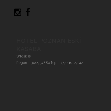
HOTEL POZNAN ESKI
KASABA
Wloski©
Regon – 300934880 Nip – 777-110-27-42