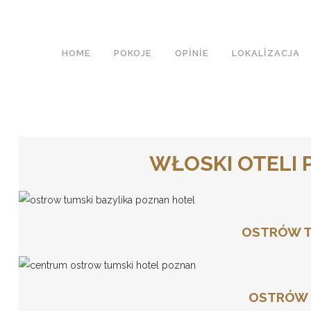
HOME
POKOJE
OPINIE
LOKALIZACJA
WŁOSKI OTELI P
OSTRÓW TU
OSTRÓW T