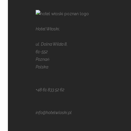
Hotel Włoski,
ul. Dolna Wilda 8,
61-552
Poznań
Polska
+48 61 833 52 62
info@hotelwloski.pl