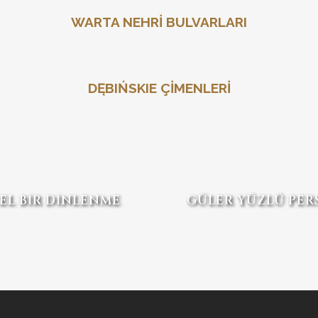
WARTA NEHRİ BULVARLARI
DĘBIŃSKIE ÇİMENLERİ
EL BİR DİNLENME
GÜLER YÜZLÜ PER