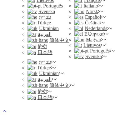
Lietuvos
Français
Português
Italiano
Svenska
Norsk
עברית
Español
Türkçe
Čeština
Ukrainian
Nederlands
Ελληνικα
العربية
Magyar
简体中文
Lietuvos
हिन्दी
Português
日本語
Svenska
עברית
Türkçe
Ukrainian
العربية
简体中文
हिन्दी
日本語