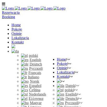
Rezerwacja
Booking
Home
Pokoje
Opinie
Lokalizacja
Kontakt
polski
Home
English
Pokoje
Deutsch
Opinie
Русский
Lokalizacja
Français
Kontakt
Italiano
Norsk
Español
Dansk
Čeština
polski
Nederlands
English
Ελληνικα
Deutsch
Magyar
Русский