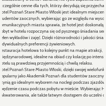
szczególnie cenne dla tych, którzy decydują się przyjech
Hotel Poznań Stare Miasto Włoski jest idealnym miejscem
studentów zaocznych, wybierając go ze względu na wysoki 
komunikacyjnych miasta sprawia, że hotel jest doskonałą b
Pobyt w hotelu rozpoczyna się od pysznego śniadania serw
pełen wykładów i zajęć. Dzięki różnorodności i jakości śnia
indywidualnych preferencji żywieniowych.
Restauracja hotelowa to kolejny punkt na mapie atrakcji, 
międzynarodowej, idealne na obiad czy kolację po intensyw
hotelu są prawdziwą przyjemnością i chwilą relaksu.
Hotel Poznań Stare Miasto Włoski, dzięki swojej wielofunk
popularny jako Akademik Poznań dla studentów zaocznych.
czynią go idealnym wyborem na noclegi podczas zjazdów. 
spędzenie czasu podczas pobytu w mieście. Wybierając Ho
zakwaterowania, ale także łatwym dostępem do uczelni oraz