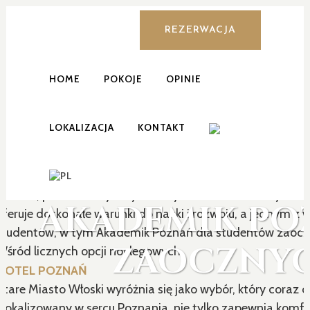
REZERWACJA
HOME
POKOJE
OPINIE
LOKALIZACJA
KONTAKT
AKADEMIK POZNAŃ DLA STUDENTÓW ZAOCZNYCH
Poznań, pełen historycznych zabytków i nowoczesnych ud
AKADEMIK PO
oferuje doskonałe warunki do nauki i rozwoju, a jednym 
studentów, w tym Akademik Poznań dla studentów zaocz
ZAOCZNYC
Wśród licznych opcji noclegowych,
HOTEL POZNAŃ
Stare Miasto Włoski wyróżnia się jako wybór, który coraz 
zlokalizowany w sercu Poznania, nie tylko zapewnia komfor