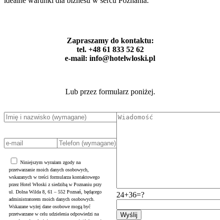
idealne warunki dla biznesu w sercu Poznania.
Zapraszamy do kontaktu:
tel. +48 61 833 52 62
e-mail: info@hotelwloski.pl
Lub przez formularz poniżej.
Niniejszym wyrażam zgody na
przetwarzanie moich danych osobowych,
wskazanych w treści formularza kontaktowego
przez Hotel Włoski z siedzibą w Poznaniu przy
ul. Dolna Wilda 8, 61 – 552 Poznań, będącego
24+36=?
administratorem moich danych osobowych.
Wskazane wyżej dane osobowe mogą być
przetwarzane w celu udzielenia odpowiedzi na