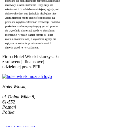
przesłane do administratora zapytanie/dokonanie
rezerwacji u Administratora. Przyjmuje do
wiadomości, iż udzielenie niniejszej zgody jest
dobrowolne jest ono jednakże niezbędne, aby
Administrator mógł udzielić odpowiedzi na
przesłane zapytanie/dokonać rezerwacji. Ponadto
posiadam wiedzę o przysługującym mi prawie
do wycofania niniejszej zgody w dowolnym
momencie, w takiej samej formie w jakiej
została ona udzielona, a wycofanie zgody nie
wpływa na ważność przetwarzania moich
danych przed jej wycofaniem.
Firma Hotel Włoski skorzystała
z subwencji finansowej
udzielonej przez PFR
Hotel Włoski,
ul. Dolna Wilda 8,
61-552
Poznań
Polska