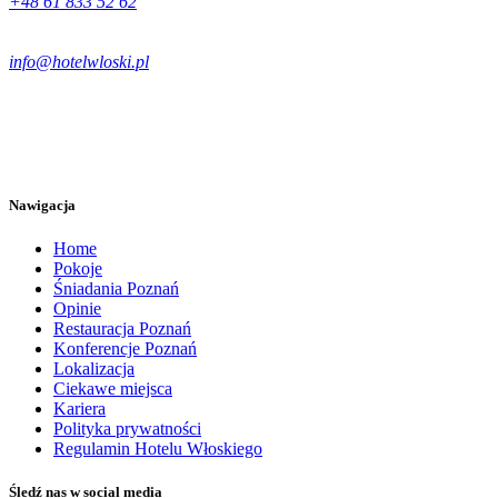
+48 61 833 52 62
info@hotelwloski.pl
Nawigacja
Home
Pokoje
Śniadania Poznań
Opinie
Restauracja Poznań
Konferencje Poznań
Lokalizacja
Ciekawe miejsca
Kariera
Polityka prywatności
Regulamin Hotelu Włoskiego
Śledź nas w social media