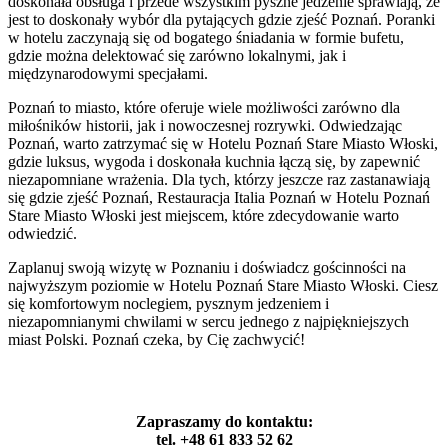
doskonała obsługa i przede wszystkim pyszne jedzenie sprawiają, że
jest to doskonały wybór dla pytających gdzie zjeść Poznań. Poranki
w hotelu zaczynają się od bogatego śniadania w formie bufetu,
gdzie można delektować się zarówno lokalnymi, jak i
międzynarodowymi specjałami.
Poznań to miasto, które oferuje wiele możliwości zarówno dla
miłośników historii, jak i nowoczesnej rozrywki. Odwiedzając
Poznań, warto zatrzymać się w Hotelu Poznań Stare Miasto Włoski,
gdzie luksus, wygoda i doskonała kuchnia łączą się, by zapewnić
niezapomniane wrażenia. Dla tych, którzy jeszcze raz zastanawiają
się gdzie zjeść Poznań, Restauracja Italia Poznań w Hotelu Poznań
Stare Miasto Włoski jest miejscem, które zdecydowanie warto
odwiedzić.
Zaplanuj swoją wizytę w Poznaniu i doświadcz gościnności na
najwyższym poziomie w Hotelu Poznań Stare Miasto Włoski. Ciesz
się komfortowym noclegiem, pysznym jedzeniem i
niezapomnianymi chwilami w sercu jednego z najpiękniejszych
miast Polski. Poznań czeka, by Cię zachwycić!
Zapraszamy do kontaktu:
tel. +48 61 833 52 62