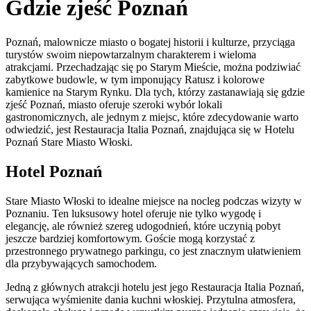
Gdzie zjeść Poznań
Poznań, malownicze miasto o bogatej historii i kulturze, przyciąga
turystów swoim niepowtarzalnym charakterem i wieloma
atrakcjami. Przechadzając się po Starym Mieście, można podziwiać
zabytkowe budowle, w tym imponujący Ratusz i kolorowe
kamienice na Starym Rynku. Dla tych, którzy zastanawiają się gdzie
zjeść Poznań, miasto oferuje szeroki wybór lokali
gastronomicznych, ale jednym z miejsc, które zdecydowanie warto
odwiedzić, jest Restauracja Italia Poznań, znajdująca się w Hotelu
Poznań Stare Miasto Włoski.
Hotel Poznań
Stare Miasto Włoski to idealne miejsce na nocleg podczas wizyty w
Poznaniu. Ten luksusowy hotel oferuje nie tylko wygodę i
elegancję, ale również szereg udogodnień, które uczynią pobyt
jeszcze bardziej komfortowym. Goście mogą korzystać z
przestronnego prywatnego parkingu, co jest znacznym ułatwieniem
dla przybywających samochodem.
Jedną z głównych atrakcji hotelu jest jego Restauracja Italia Poznań,
serwująca wyśmienite dania kuchni włoskiej. Przytulna atmosfera,