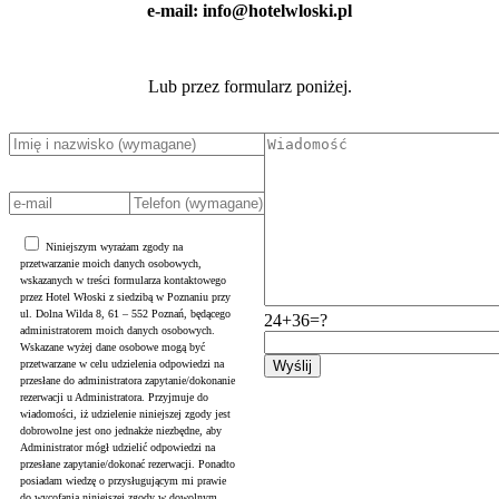
e-mail: info@hotelwloski.pl
Lub przez formularz poniżej.
Niniejszym wyrażam zgody na
przetwarzanie moich danych osobowych,
wskazanych w treści formularza kontaktowego
przez Hotel Włoski z siedzibą w Poznaniu przy
ul. Dolna Wilda 8, 61 – 552 Poznań, będącego
24+36=?
administratorem moich danych osobowych.
Wskazane wyżej dane osobowe mogą być
przetwarzane w celu udzielenia odpowiedzi na
przesłane do administratora zapytanie/dokonanie
rezerwacji u Administratora. Przyjmuje do
wiadomości, iż udzielenie niniejszej zgody jest
dobrowolne jest ono jednakże niezbędne, aby
Administrator mógł udzielić odpowiedzi na
przesłane zapytanie/dokonać rezerwacji. Ponadto
posiadam wiedzę o przysługującym mi prawie
do wycofania niniejszej zgody w dowolnym