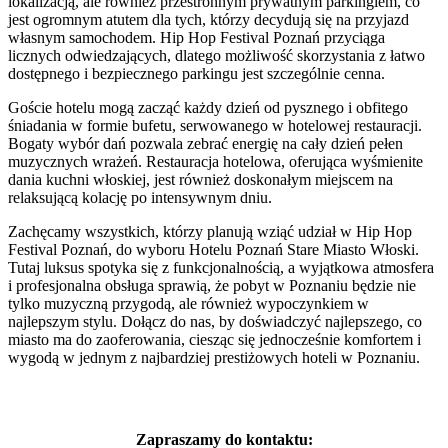
lokalizacją, ale również przestronnym prywatnym parkingiem, co
jest ogromnym atutem dla tych, którzy decydują się na przyjazd
własnym samochodem. Hip Hop Festival Poznań przyciąga
licznych odwiedzających, dlatego możliwość skorzystania z łatwo
dostępnego i bezpiecznego parkingu jest szczególnie cenna.
Goście hotelu mogą zacząć każdy dzień od pysznego i obfitego
śniadania w formie bufetu, serwowanego w hotelowej restauracji.
Bogaty wybór dań pozwala zebrać energię na cały dzień pełen
muzycznych wrażeń. Restauracja hotelowa, oferująca wyśmienite
dania kuchni włoskiej, jest również doskonałym miejscem na
relaksującą kolację po intensywnym dniu.
Zachęcamy wszystkich, którzy planują wziąć udział w Hip Hop
Festival Poznań, do wyboru Hotelu Poznań Stare Miasto Włoski.
Tutaj luksus spotyka się z funkcjonalnością, a wyjątkowa atmosfera
i profesjonalna obsługa sprawią, że pobyt w Poznaniu będzie nie
tylko muzyczną przygodą, ale również wypoczynkiem w
najlepszym stylu. Dołącz do nas, by doświadczyć najlepszego, co
miasto ma do zaoferowania, ciesząc się jednocześnie komfortem i
wygodą w jednym z najbardziej prestiżowych hoteli w Poznaniu.
Zapraszamy do kontaktu: