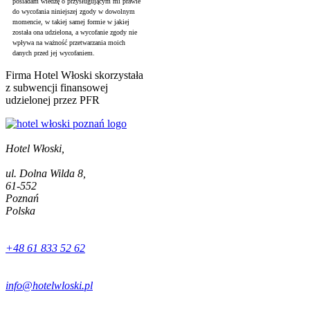
posiadam wiedzę o przysługującym mi prawie
do wycofania niniejszej zgody w dowolnym
momencie, w takiej samej formie w jakiej
została ona udzielona, a wycofanie zgody nie
wpływa na ważność przetwarzania moich
danych przed jej wycofaniem.
Firma Hotel Włoski skorzystała
z subwencji finansowej
udzielonej przez PFR
Hotel Włoski,
ul. Dolna Wilda 8,
61-552
Poznań
Polska
+48 61 833 52 62
info@hotelwloski.pl