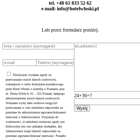
tel. +48 61 833 52 62
e-mail: info@hotelwloski.pl
Lub przez formularz poniżej.
Niniejszym wyrażam zgody na
przetwarzanie moich danych osobowych,
wskazanych w treści formularza kontaktowego
przez Hotel Włoski z siedzibą w Poznaniu przy
ul. Dolna Wilda 8, 61 – 552 Poznań, będącego
24+36=?
administratorem moich danych osobowych.
Wskazane wyżej dane osobowe mogą być
przetwarzane w celu udzielenia odpowiedzi na
przesłane do administratora zapytanie/dokonanie
rezerwacji u Administratora. Przyjmuje do
wiadomości, iż udzielenie niniejszej zgody jest
dobrowolne jest ono jednakże niezbędne, aby
Administrator mógł udzielić odpowiedzi na
przesłane zapytanie/dokonać rezerwacji. Ponadto