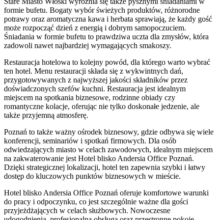
Stare Miasto Włoski wyróżnia się także pysznymi śniadaniami w
formie bufetu. Bogaty wybór świeżych produktów, różnorodne
potrawy oraz aromatyczna kawa i herbata sprawiają, że każdy gość
może rozpocząć dzień z energią i dobrym samopoczuciem.
Śniadania w formie bufetu to prawdziwa uczta dla zmysłów, która
zadowoli nawet najbardziej wymagających smakoszy.
Restauracja hotelowa to kolejny powód, dla którego warto wybrać
ten hotel. Menu restauracji składa się z wykwintnych dań,
przygotowywanych z najwyższej jakości składników przez
doświadczonych szefów kuchni. Restauracja jest idealnym
miejscem na spotkania biznesowe, rodzinne obiady czy
romantyczne kolacje, oferując nie tylko doskonałe jedzenie, ale
także przyjemną atmosferę.
Poznań to także ważny ośrodek biznesowy, gdzie odbywa się wiele
konferencji, seminariów i spotkań firmowych. Dla osób
odwiedzających miasto w celach zawodowych, idealnym miejscem
na zakwaterowanie jest Hotel blisko Andersia Office Poznań.
Dzięki strategicznej lokalizacji, hotel ten zapewnia szybki i łatwy
dostęp do kluczowych punktów biznesowych w mieście.
Hotel blisko Andersia Office Poznań oferuje komfortowe warunki
do pracy i odpoczynku, co jest szczególnie ważne dla gości
przyjeżdżających w celach służbowych. Nowoczesne
udogodnienia, profesjonalna obsługa oraz przestronne pokoje