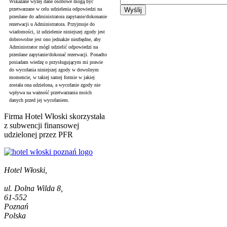
Wskazane wyżej dane osobowe mogą być
przetwarzane w celu udzielenia odpowiedzi na
przesłane do administratora zapytanie/dokonanie
rezerwacji u Administratora. Przyjmuje do
wiadomości, iż udzielenie niniejszej zgody jest
dobrowolne jest ono jednakże niezbędne, aby
Administrator mógł udzielić odpowiedzi na
przesłane zapytanie/dokonać rezerwacji. Ponadto
posiadam wiedzę o przysługującym mi prawie
do wycofania niniejszej zgody w dowolnym
momencie, w takiej samej formie w jakiej
została ona udzielona, a wycofanie zgody nie
wpływa na ważność przetwarzania moich
danych przed jej wycofaniem.
Firma Hotel Włoski skorzystała
z subwencji finansowej
udzielonej przez PFR
Hotel Włoski,
ul. Dolna Wilda 8,
61-552
Poznań
Polska