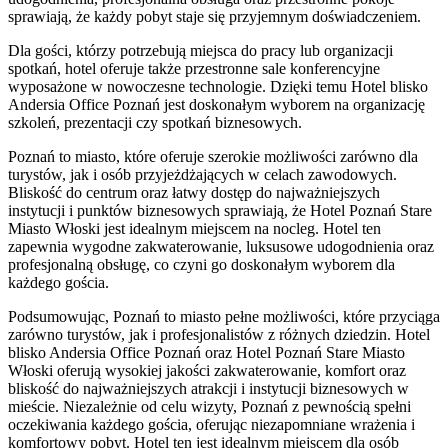
sprawiają, że każdy pobyt staje się przyjemnym doświadczeniem.
Dla gości, którzy potrzebują miejsca do pracy lub organizacji
spotkań, hotel oferuje także przestronne sale konferencyjne
wyposażone w nowoczesne technologie. Dzięki temu Hotel blisko
Andersia Office Poznań jest doskonałym wyborem na organizację
szkoleń, prezentacji czy spotkań biznesowych.
Poznań to miasto, które oferuje szerokie możliwości zarówno dla
turystów, jak i osób przyjeżdżających w celach zawodowych.
Bliskość do centrum oraz łatwy dostęp do najważniejszych
instytucji i punktów biznesowych sprawiają, że Hotel Poznań Stare
Miasto Włoski jest idealnym miejscem na nocleg. Hotel ten
zapewnia wygodne zakwaterowanie, luksusowe udogodnienia oraz
profesjonalną obsługę, co czyni go doskonałym wyborem dla
każdego gościa.
Podsumowując, Poznań to miasto pełne możliwości, które przyciąga
zarówno turystów, jak i profesjonalistów z różnych dziedzin. Hotel
blisko Andersia Office Poznań oraz Hotel Poznań Stare Miasto
Włoski oferują wysokiej jakości zakwaterowanie, komfort oraz
bliskość do najważniejszych atrakcji i instytucji biznesowych w
mieście. Niezależnie od celu wizyty, Poznań z pewnością spełni
oczekiwania każdego gościa, oferując niezapomniane wrażenia i
komfortowy pobyt. Hotel ten jest idealnym miejscem dla osób