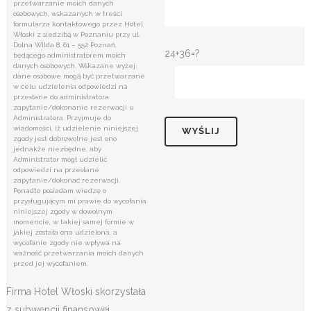
przetwarzanie moich danych
osobowych, wskazanych w treści
formularza kontaktowego przez Hotel
Włoski z siedzibą w Poznaniu przy ul.
Dolna Wilda 8, 61 – 552 Poznań,
24+36=?
będącego administratorem moich
danych osobowych. Wskazane wyżej
dane osobowe mogą być przetwarzane
w celu udzielenia odpowiedzi na
przesłane do administratora
zapytanie/dokonanie rezerwacji u
Administratora. Przyjmuje do
wiadomości, iż udzielenie niniejszej
zgody jest dobrowolne jest ono
jednakże niezbędne, aby
Administrator mógł udzielić
odpowiedzi na przesłane
zapytanie/dokonać rezerwacji.
Ponadto posiadam wiedzę o
przysługującym mi prawie do wycofania
niniejszej zgody w dowolnym
momencie, w takiej samej formie w
jakiej została ona udzielona, a
wycofanie zgody nie wpływa na
ważność przetwarzania moich danych
przed jej wycofaniem.
Firma Hotel Włoski skorzystała
z subwencji finansowej