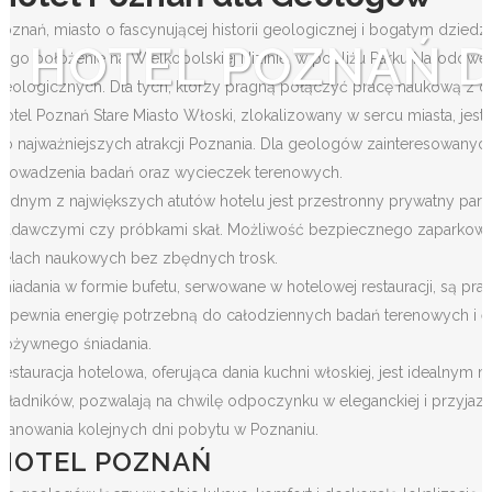
Poznań, miasto o fascynującej historii geologicznej i bogatym dzied
HOTEL POZNAŃ 
Jego położenie na Wielkopolskiej Nizinie, w pobliżu Parku Narodoweg
geologicznych. Dla tych, którzy pragną połączyć pracę naukową z 
Hotel Poznań Stare Miasto Włoski, zlokalizowany w sercu miasta, jes
do najważniejszych atrakcji Poznania. Dla geologów zainteresowany
prowadzenia badań oraz wycieczek terenowych.
Jednym z największych atutów hotelu jest przestronny prywatny park
badawczymi czy próbkami skał. Możliwość bezpiecznego zaparkowani
celach naukowych bez zbędnych trosk.
Śniadania w formie bufetu, serwowane w hotelowej restauracji, są p
zapewnia energię potrzebną do całodziennych badań terenowych i ek
pożywnego śniadania.
Restauracja hotelowa, oferująca dania kuchni włoskiej, jest idealnym
składników, pozwalają na chwilę odpoczynku w eleganckiej i przyjaz
planowania kolejnych dni pobytu w Poznaniu.
HOTEL POZNAŃ