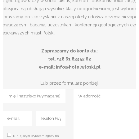
dla geologów łączy w sobie luksus, komfort i doskonałą lokalizację, 
profesjonalną obsługą i wysokiej klasy udogodnieniami, jest wyborem
Zapraszamy do skorzystania z naszej oferty i doświadczenia niezapo
prowadzącymi badania, uczestnikami konferencji geologicznych czy p
najciekawszych miast Polski.
Zapraszamy do kontaktu:
tel. +48 61 833 52 62
e-mail: info@hotelwloski.pl
Lub przez formularz poniżej.
Niniejszym wyrażam zgody na