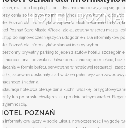
Poznań, miasto o bogatej historii i dynamicznie rozwijającej się gosp
HOTEL POZNA
którzy cenią sobie zarówno innowacyjność, jak i kulturalne dziedzi
hotel Poznań dla informatyków zapewnia idealne warunki dla tych, któr
Hotel Poznań Stare Miasto Włoski, zlokalizowany w sercu miasta, jes
dostęp do najnowocześniejszych udogodnień. Dla informatyków poszu
hotel Poznań dla informatyków stanowi idealny wybór.
Przestronny prywatny parking to jeden z atutów hotelu, szczególni
jest nieoceniona i pozwala na łatwe poruszanie się po mieście, bez 
Śniadania w formie bufetu, serwowane w hotelowej restauracji, zasp
posiłki, zapewnia doskonały start w dzień pełen wyzwań zawodowych
smacznego śniadania.
Restauracja hotelowa oferuje dania kuchni włoskiej, przygotowywane 
branży lub po prostu chwilę relaksu po dniu pełnym wrażeń. Elegancki
przyjemnością.
HOTEL POZNAŃ
dla informatyków łączy w sobie luksus, nowoczesność i wygodę, tworz