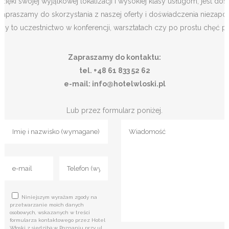
dzięki swojej wyjątkowej lokalizacji i wysokiej klasy usługom, jest 
Zapraszamy do skorzystania z naszej oferty i doświadczenia niezapomn
czy to uczestnictwo w konferencji, warsztatach czy po prostu chęć p
Zapraszamy do kontaktu:
tel. +48 61 833 52 62
e-mail: info@hotelwloski.pl
Lub przez formularz poniżej.
Niniejszym wyrażam zgody na
przetwarzanie moich danych
osobowych, wskazanych w treści
formularza kontaktowego przez Hotel
Włoski z siedzibą w Poznaniu przy ul.