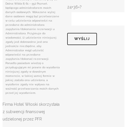
Dolna Wilda 8, 61 – 552 Poznań,
24+36=?
będącego administratorem moich
danych osobowych. Wskazane wyżej
dane osobowe mogą być przetwarzane
w celu udzielenia odpowiedzi na
przesłane do administratora
zapytanie/dokonanie rezerwacji u
Administratora. Przyjmuje do
wiadomości, iż udzielenie niniejszej
zgody jest dobrowolne jest ono
jednakże niezbędne, aby
Administrator mógł udzielić
odpowiedzi na przesłane
zapytanie/dokonać rezerwacji.
Ponadto posiadam wiedzę o
przysługującym mi prawie do wycofania
niniejszej zgody w dowolnym
momencie, w takiej samej formie w
jakiej została ona udzielona, a
wycofanie zgody nie wpływa na
ważność przetwarzania moich danych
przed jej wycofaniem.
Firma Hotel Włoski skorzystała
z subwencji finansowej
udzielonej przez PFR