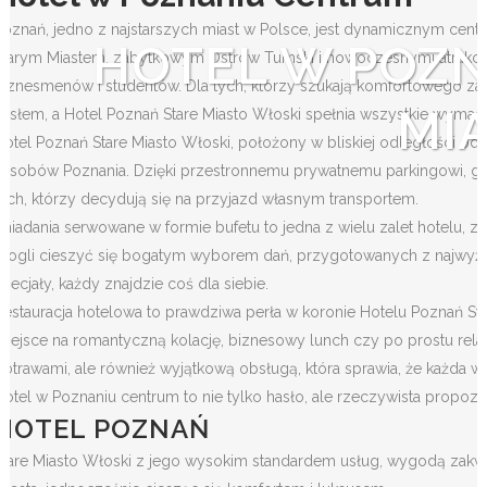
Poznań, jedno z najstarszych miast w Polsce, jest dynamicznym cen
HOTEL W POZN
Starym Miastem, zabytkowym Ostrów Tumski i nowoczesnymi atrakcjami
biznesmenów i studentów. Dla tych, którzy szukają komfortowego za
MI
hasłem, a Hotel Poznań Stare Miasto Włoski spełnia wszystkie wyma
Hotel Poznań Stare Miasto Włoski, położony w bliskiej odległości od
zasobów Poznania. Dzięki przestronnemu prywatnemu parkingowi, go
tych, którzy decydują się na przyjazd własnym transportem.
Śniadania serwowane w formie bufetu to jedna z wielu zalet hotelu,
mogli cieszyć się bogatym wyborem dań, przygotowanych z najwyższ
specjały, każdy znajdzie coś dla siebie.
Restauracja hotelowa to prawdziwa perła w koronie Hotelu Poznań Stare
miejsce na romantyczną kolację, biznesowy lunch czy po prostu rela
potrawami, ale również wyjątkową obsługą, która sprawia, że każda w
Hotel w Poznaniu centrum to nie tylko hasło, ale rzeczywista propoz
HOTEL POZNAŃ
Stare Miasto Włoski z jego wysokim standardem usług, wygodą zakwat