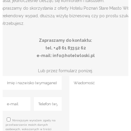
miasta, jednocześnie ciesząc się komfortem i luksusem.
Zapraszamy do skorzystania z oferty Hotelu Poznań Stare Miasto Włos
weekendowy wypad, dłuższą wizytę biznesową czy po prostu szukasz 
potrzebujesz.
Zapraszamy do kontaktu:
tel. +48 61 833 52 62
e-mail: info@hotelwloski.pl
Lub przez formularz poniżej.
Niniejszym wyrażam zgody na
przetwarzanie moich danych
osobowych, wskazanych w treści