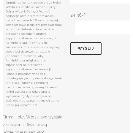
formularza kontaktowego przez Hotel
Włoski z siedzibą w Poznaniu przy ul.
Dolna Wilda 8, 61 – 552 Poznań,
24+36=?
będącego administratorem moich
danych osobowych. Wskazane wyżej
dane osobowe mogą być przetwarzane
w celu udzielenia odpowiedzi na
przesłane do administratora
zapytanie/dokonanie rezerwacji u
Administratora. Przyjmuje do
wiadomości, iż udzielenie niniejszej
zgody jest dobrowolne jest ono
jednakże niezbędne, aby
Administrator mógł udzielić
odpowiedzi na przesłane
zapytanie/dokonać rezerwacji.
Ponadto posiadam wiedzę o
przysługującym mi prawie do wycofania
niniejszej zgody w dowolnym
momencie, w takiej samej formie w
jakiej została ona udzielona, a
wycofanie zgody nie wpływa na
ważność przetwarzania moich danych
przed jej wycofaniem.
Firma Hotel Włoski skorzystała
z subwencji finansowej
udzielonej przez PFR