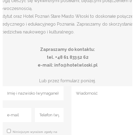
mogą cieszyć się wykwintnymi posiłkami, będącymi połączeniem tradyc
nowoczesnością.
Instytut oraz Hotel Poznań Stare Miasto Włoski to doskonałe połącze
medycznego i edukacyjnego Poznania. Zapraszamy do skorzystania z 
dziedzictwa naukowego i kulturalnego.
Zapraszamy do kontaktu:
tel. +48 61 833 52 62
e-mail: info@hotelwloski.pl
Lub przez formularz poniżej.
Niniejszym wyrażam zgody na