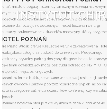
Poznań, miasto o bogatej historii, dynamicznym rozwoju naukowym i ku
INSTYTUT CHIR
różnych dziedzin. Znajduje się tu wiele renomowanych instytucji, 
wiodących ośrodków badawczo-rozwojowych w dziedzinie chirurgii w Po
znaczenie dla rozwoju nowoczesnych metod leczenia i chirurgii.
Dla lekarzy, naukowców oraz studentów medycyny, którzy przyjeżdż
HOTEL POZNAŃ
Stare Miasto Włoski oferuje luksusowe warunki zakwaterowania. Hotel 
wysoką jakość usług oraz bliskość do Uniwersytetu Medycznego.
Przestronny prywatny parking dostępny dla gości hotelu to znacząc
Dzięki temu odwiedzający mogą bez trudu dotrzeć do INSTYTUT CHIR
dostępność miejsc parkingowych.
Śniadania w formie bufetu, serwowane w hotelowej restauracji, każd
świeżych owoców i warzyw, poprzez różnorodne wypieki, aż po dani
Jest to szczególnie ważne dla uczestników konferencji czy warszta
zajęciach.
Restauracja hotelowa oferuje także wyśmienite dania kuchni włoskie