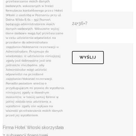
przetwarzanie moich danych
osobowych, wskazanych w treści
formularza kontaktowego przez Hotel
Włoski z siedzibą w Poznaniu przy ul.
Dolna Wilda 8, 61 – 552 Poznań,
24+36=?
będącego administratorem moich
danych osobowych. Wskazane wyżej
dane osobowe mogą być przetwarzane
w celu udzielenia odpowiedzi na
przesłane do administratora
zapytanie/dokonanie rezerwacji u
Administratora. Przyjmuje do
wiadomości, iż udzielenie niniejszej
zgody jest dobrowolne jest ono
jednakże niezbędne, aby
Administrator mógł udzielić
odpowiedzi na przesłane
zapytanie/dokonać rezerwacji.
Ponadto posiadam wiedzę o
przysługującym mi prawie do wycofania
niniejszej zgody w dowolnym
momencie, w takiej samej formie w
jakiej została ona udzielona, a
wycofanie zgody nie wpływa na
ważność przetwarzania moich danych
przed jej wycofaniem.
Firma Hotel Włoski skorzystała
z subwencji finansowej