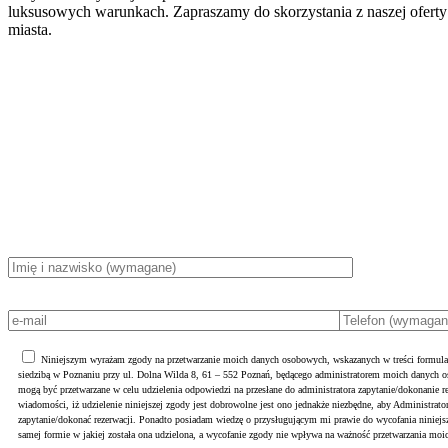
luksusowych warunkach. Zapraszamy do skorzystania z naszej oferty
miasta.
Niniejszym wyrażam zgody na przetwarzanie moich danych osobowych, wskazanych w treści formula
siedzibą w Poznaniu przy ul. Dolna Wilda 8, 61 – 552 Poznań, będącego administratorem moich danych
mogą być przetwarzane w celu udzielenia odpowiedzi na przesłane do administratora zapytanie/dokonanie r
wiadomości, iż udzielenie niniejszej zgody jest dobrowolne jest ono jednakże niezbędne, aby Administrato
zapytanie/dokonać rezerwacji. Ponadto posiadam wiedzę o przysługującym mi prawie do wycofania ninie
samej formie w jakiej została ona udzielona, a wycofanie zgody nie wpływa na ważność przetwarzania moi