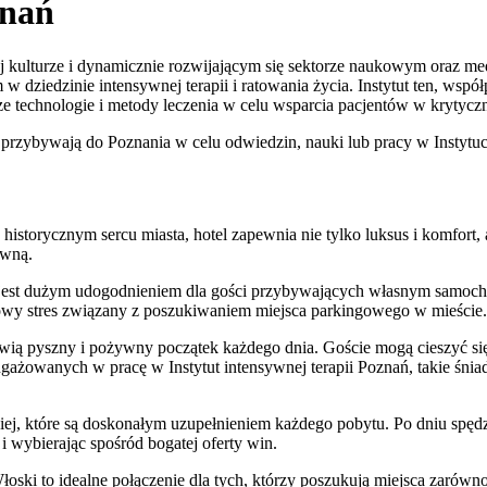
znań
tej kulturze i dynamicznie rozwijającym się sektorze naukowym oraz me
m w dziedzinie intensywnej terapii i ratowania życia. Instytut ten, w
e technologie i metody leczenia w celu wsparcia pacjentów w krytycz
przybywają do Poznania w celu odwiedzin, nauki lub pracy w Instytucie
istorycznym sercu miasta, hotel zapewnia nie tylko luksus i komfort, a
ywną.
ia jest dużym udogodnieniem dla gości przybywających własnym samo
tkowy stres związany z poszukiwaniem miejsca parkingowego w mieście.
owią pyszny i pożywny początek każdego dnia. Goście mogą cieszyć si
ażowanych w pracę w Instytut intensywnej terapii Poznań, takie śniad
iej, które są doskonałym uzupełnieniem każdego pobytu. Po dniu spędz
i wybierając spośród bogatej oferty win.
łoski to idealne połączenie dla tych, którzy poszukują miejsca zarówn