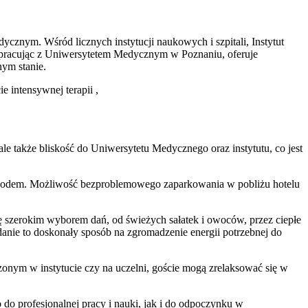
dycznym. Wśród licznych instytucji naukowych i szpitali, Instytut
spółpracując z Uniwersytetem Medycznym w Poznaniu, oferuje
nym stanie.
 intensywnej terapii ,
le także bliskość do Uniwersytetu Medycznego oraz instytutu, co jest
chodem. Możliwość bezproblemowego zaparkowania w pobliżu hotelu
ę szerokim wyborem dań, od świeżych sałatek i owoców, przez ciepłe
anie to doskonały sposób na zgromadzenie energii potrzebnej do
onym w instytucie czy na uczelni, goście mogą zrelaksować się w
o do profesjonalnej pracy i nauki, jak i do odpoczynku w