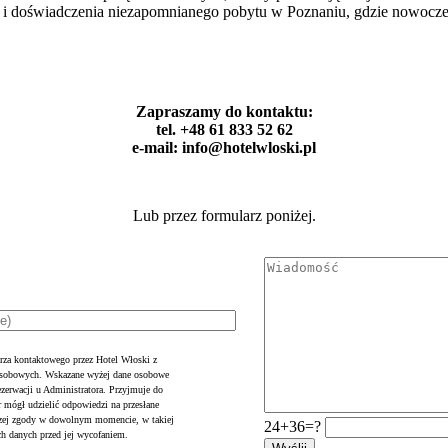
 i doświadczenia niezapomnianego pobytu w Poznaniu, gdzie nowoczesn
Zapraszamy do kontaktu:
tel. +48 61 833 52 62
e-mail: info@hotelwloski.pl
Lub przez formularz poniżej.
rza kontaktowego przez Hotel Włoski z
 osobowych. Wskazane wyżej dane osobowe
ezerwacji u Administratora. Przyjmuje do
r mógł udzielić odpowiedzi na przesłane
jszej zgody w dowolnym momencie, w takiej
24+36=?
ch danych przed jej wycofaniem.