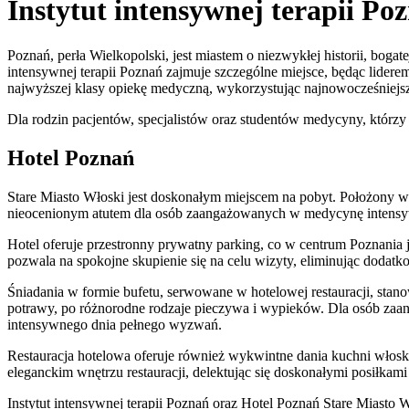
Instytut intensywnej terapii Po
Poznań, perła Wielkopolski, jest miastem o niezwykłej historii, boga
intensywnej terapii Poznań zajmuje szczególne miejsce, będąc lidere
najwyższej klasy opiekę medyczną, wykorzystując najnowocześniejsz
Dla rodzin pacjentów, specjalistów oraz studentów medycyny, którzy 
Hotel Poznań
Stare Miasto Włoski jest doskonałym miejscem na pobyt. Położony w h
nieocenionym atutem dla osób zaangażowanych w medycynę intens
Hotel oferuje przestronny prywatny parking, co w centrum Poznan
pozwala na spokojne skupienie się na celu wizyty, eliminując doda
Śniadania w formie bufetu, serwowane w hotelowej restauracji, stan
potrawy, po różnorodne rodzaje pieczywa i wypieków. Dla osób zaang
intensywnego dnia pełnego wyzwań.
Restauracja hotelowa oferuje również wykwintne dania kuchni włosk
eleganckim wnętrzu restauracji, delektując się doskonałymi posiłkami 
Instytut intensywnej terapii Poznań oraz Hotel Poznań Stare Miasto W