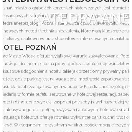
Poznań, miasto o głębokich korzeniach historycznych, jest równi
KATEDRA ANE
renesansowych kamienic i gotyckich kościołów, kryje w sobie nie tyl
Katedra anestezjologii Poznań, stanowiąca część Uniwersytetu Medyczne
najnowszych metod i technik znieczulenia, które mają kluczowe zna
Dla lekarzy, naukowców oraz studentów zainteresowanych działalnośc
HOTEL POZNAŃ
Stare Miasto Włoski oferuje wyjątkowe warunki zakwaterowania. Położ
stanowiąc idealne miejsce na pobyt podczas konferencji, warsztató
Luksusowe udogodnienia hotelu, takie jak przestronny prywatny par
mieście, gdzie parking jest na wagę złota, możliwość zaparkowan
czasu dla osób zaangażowanych w pracę w Katedra anestezjologii P
Śniadania w formie bufetu, serwowane w hotelowej restauracji, zape
ciepłe i różnorodne wypieki, zaspokoi potrzeby nawet najbardziej wym
do intensywnego dnia pełnego wyzwań naukowych, hotelowe śniadan
Restauracja hotelowa oferuje również wykwintne dania kuchni włosk
odkryć. W eleganckim i przytulnym wnętrzu goście mogą cieszyć się w