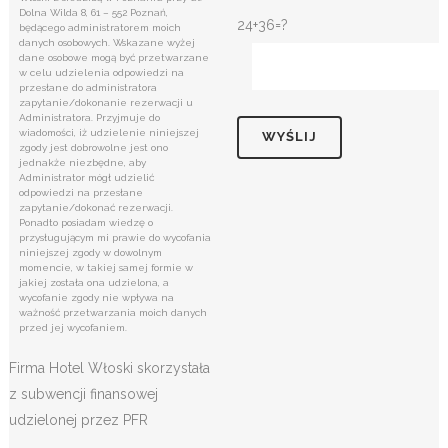
Dolna Wilda 8, 61 – 552 Poznań,
24+36=?
będącego administratorem moich
danych osobowych. Wskazane wyżej
dane osobowe mogą być przetwarzane
w celu udzielenia odpowiedzi na
przesłane do administratora
zapytanie/dokonanie rezerwacji u
Administratora. Przyjmuje do
wiadomości, iż udzielenie niniejszej
zgody jest dobrowolne jest ono
jednakże niezbędne, aby
Administrator mógł udzielić
odpowiedzi na przesłane
zapytanie/dokonać rezerwacji.
Ponadto posiadam wiedzę o
przysługującym mi prawie do wycofania
niniejszej zgody w dowolnym
momencie, w takiej samej formie w
jakiej została ona udzielona, a
wycofanie zgody nie wpływa na
ważność przetwarzania moich danych
przed jej wycofaniem.
Firma Hotel Włoski skorzystała
z subwencji finansowej
udzielonej przez PFR