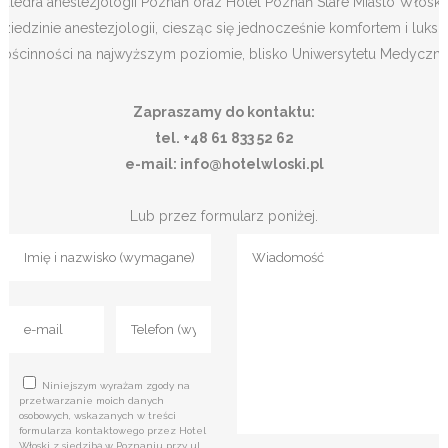
Katedra anestezjologii Poznań oraz Hotel Poznań Stare Miasto Włoski
dziedzinie anestezjologii, ciesząc się jednocześnie komfortem i luk
gościnności na najwyższym poziomie, blisko Uniwersytetu Medyczne
Zapraszamy do kontaktu:
tel. +48 61 833 52 62
e-mail: info@hotelwloski.pl
Lub przez formularz poniżej.
Niniejszym wyrażam zgody na
przetwarzanie moich danych
osobowych, wskazanych w treści
formularza kontaktowego przez Hotel
Włoski z siedzibą w Poznaniu przy ul.