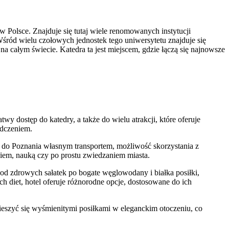
 Polsce. Znajduje się tutaj wiele renomowanych instytucji
ród wielu czołowych jednostek tego uniwersytetu znajduje się
a całym świecie. Katedra ta jest miejscem, gdzie łączą się najnowsze
y dostęp do katedry, a także do wielu atrakcji, które oferuje
adczeniem.
h do Poznania własnym transportem, możliwość skorzystania z
iem, nauką czy po prostu zwiedzaniem miasta.
od zdrowych sałatek po bogate węglowodany i białka posiłki,
h diet, hotel oferuje różnorodne opcje, dostosowane do ich
ieszyć się wyśmienitymi posiłkami w eleganckim otoczeniu, co