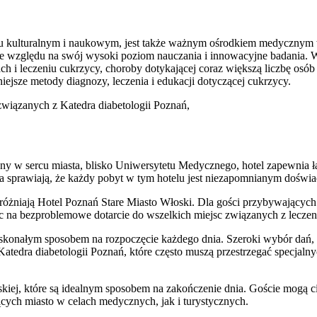
yciu kulturalnym i naukowym, jest także ważnym ośrodkiem medycznym w
 względu na swój wysoki poziom nauczania i innowacyjne badania. Wś
h i leczeniu cukrzycy, choroby dotykającej coraz większą liczbę osób n
iejsze metody diagnozy, leczenia i edukacji dotyczącej cukrzycy.
związanych z Katedra diabetologii Poznań,
y w sercu miasta, blisko Uniwersytetu Medycznego, hotel zapewnia łatw
a sprawiają, że każdy pobyt w tym hotelu jest niezapomnianym doświ
yróżniają Hotel Poznań Stare Miasto Włoski. Dla gości przybywającyc
ąc na bezproblemowe dotarcie do wszelkich miejsc związanych z leczen
oskonałym sposobem na rozpoczęcie każdego dnia. Szeroki wybór dań, 
atedra diabetologii Poznań, które często muszą przestrzegać specjalnyc
kiej, które są idealnym sposobem na zakończenie dnia. Goście mogą c
cych miasto w celach medycznych, jak i turystycznych.