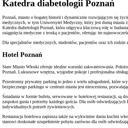
Katedra diabetologii Poznań
Poznań, miasto o bogatej historii i dynamicznie rozwijającym się ż
medycznych, w tym Uniwersytet Medyczny, który jest dumą miasta ze
Katedra diabetologii Poznań, która odgrywa kluczową rolę w badaniac
osiągnięcia medyczne z troską o pacjentów, oferując im najnowocześn
Dla specjalistów medycznych, studentów, pacjentów oraz ich rodzin 
Hotel Poznań
Stare Miasto Włoski oferuje idealne warunki zakwaterowania. Położon
Poznań. Luksusowe wnętrza, wygodne pokoje i profesjonalna obsług
Przestronny prywatny parking to jedno z wielu udogodnień, które w
bezpiecznego parkingu w centrum miasta jest nieoceniona, pozwalaj
Śniadania w formie bufetu, serwowane w hotelowej restauracji, są d
zaspokoi gusta i potrzeby każdego gościa. Dla osób odwiedzających K
indywidualnych potrzeb żywieniowych.
Restauracja hotelowa zaprasza także na wykwintne dania kuchni włos
stanowi doskonałe uzupełnienie pobytu zarówno dla osób odwiedzają