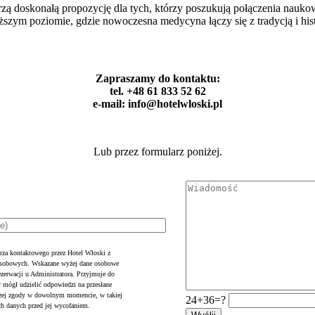
worzą doskonałą propozycję dla tych, którzy poszukują połączenia n
yższym poziomie, gdzie nowoczesna medycyna łączy się z tradycją i hi
Zapraszamy do kontaktu:
tel. +48 61 833 52 62
e-mail: info@hotelwloski.pl
Lub przez formularz poniżej.
rza kontaktowego przez Hotel Włoski z
 osobowych. Wskazane wyżej dane osobowe
ezerwacji u Administratora. Przyjmuje do
r mógł udzielić odpowiedzi na przesłane
jszej zgody w dowolnym momencie, w takiej
24+36=?
ch danych przed jej wycofaniem.