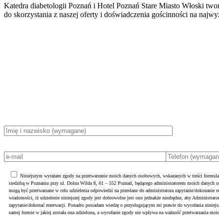
Katedra diabetologii Poznań i Hotel Poznań Stare Miasto Włoski t
do skorzystania z naszej oferty i doświadczenia gościnności na najw
Niniejszym wyrażam zgody na przetwarzanie moich danych osobowych, wskazanych w treści formula
siedzibą w Poznaniu przy ul. Dolna Wilda 8, 61 – 552 Poznań, będącego administratorem moich danych
mogą być przetwarzane w celu udzielenia odpowiedzi na przesłane do administratora zapytanie/dokonanie r
wiadomości, iż udzielenie niniejszej zgody jest dobrowolne jest ono jednakże niezbędne, aby Administrato
zapytanie/dokonać rezerwacji. Ponadto posiadam wiedzę o przysługującym mi prawie do wycofania ninie
samej formie w jakiej została ona udzielona, a wycofanie zgody nie wpływa na ważność przetwarzania moi