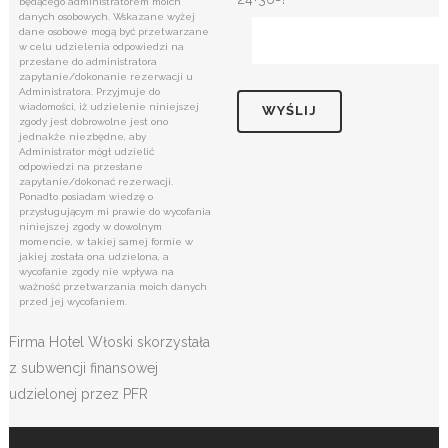
będącego administratorem moich
danych osobowych. Wskazane wyżej
dane osobowe mogą być przetwarzane
w celu udzielenia odpowiedzi na
przesłane do administratora
zapytanie/dokonanie rezerwacji u
Administratora. Przyjmuje do
wiadomości, iż udzielenie niniejszej
zgody jest dobrowolne jest ono
jednakże niezbędne, aby
Administrator mógł udzielić
odpowiedzi na przesłane
zapytanie/dokonać rezerwacji.
Ponadto posiadam wiedzę o
przysługującym mi prawie do wycofania
niniejszej zgody w dowolnym
momencie, w takiej samej formie w
jakiej została ona udzielona, a
wycofanie zgody nie wpływa na
ważność przetwarzania moich danych
przed jej wycofaniem.
Firma Hotel Włoski skorzystała
z subwencji finansowej
udzielonej przez PFR