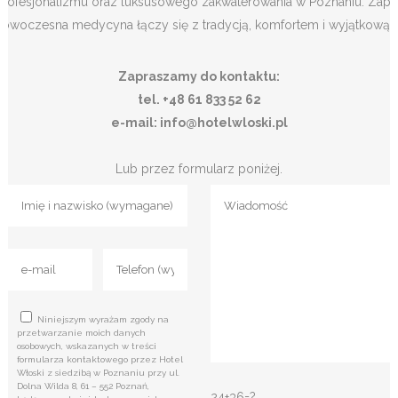
profesjonalizmu oraz luksusowego zakwaterowania w Poznaniu. Zapra
nowoczesna medycyna łączy się z tradycją, komfortem i wyjątkową at
Zapraszamy do kontaktu:
tel. +48 61 833 52 62
e-mail: info@hotelwloski.pl
Lub przez formularz poniżej.
Niniejszym wyrażam zgody na
przetwarzanie moich danych
osobowych, wskazanych w treści
formularza kontaktowego przez Hotel
Włoski z siedzibą w Poznaniu przy ul.
Dolna Wilda 8, 61 – 552 Poznań,
24+36=?