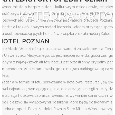
Poznań, miasto o bogatej historii i kulturowym dziedzictwie, jest tak
KATEDRA ORTOP
prestiżowych uczelni i instytucji znajduje się tu Uniwersytet Medyc
czołowych jednostek uniwersyteckich jest Katedra ortopedii Poznań, 
w badania i rozwój nowych metod leczenia, katedra przyciąga specjal
Dla osób odwiedzających Poznań w związku z działalnością Katedra 
HOTEL POZNAŃ
Stare Miasto Włoski oferuje luksusowe warunki zakwaterowania. Ten el
do Uniwersytetu Medycznego, co jest nieocenione dla gości zaan
Jednym z największych atutów hotelu jest przestronny prywatny par
samochodem. W centrum miasta, gdzie miejsca parkingowe są na wa
aleta.
Śniadania w formie bufetu, serwowane w hotelowej restauracji, są 
nawet najbardziej wymagające gusta, dostarczając energii na cały dz
Restauracja hotelowa zaprasza również na wykwintne dania kuchni wł
mogą cieszyć się wyjątkowymi posiłkami, które będą doskonałym s
Katedra ortopedii Poznań i Hotel Poznań Stare Miasto Włoski tworzą 