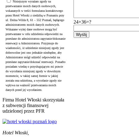
Niniejszym wyrażam zgody na
przetwarzanie moich danych osobowych,
wskazanych w treści formularza kontaktowego
przez Hotel Włoski z siedzibą w Poznaniu przy
ul. Dolna Wilda 8, 61 – 552 Poznań, będącego
24+36=?
administratorem moich danych osobowych.
Wskazane wyżej dane osobowe mogą być
przetwarzane w celu udzielenia odpowiedzi na
przesłane do administratora zapytanie/dokonanie
rezerwacji u Administratora. Przyjmuje do
wiadomości, iż udzielenie niniejszej zgody jest
dobrowolne jest ono jednakże niezbędne, aby
Administrator mógł udzielić odpowiedzi na
przesłane zapytanie/dokonać rezerwacji. Ponadto
posiadam wiedzę o przysługującym mi prawie
do wycofania niniejszej zgody w dowolnym
momencie, w takiej samej formie w jakiej
została ona udzielona, a wycofanie zgody nie
wpływa na ważność przetwarzania moich
danych przed jej wycofaniem.
Firma Hotel Włoski skorzystała
z subwencji finansowej
udzielonej przez PFR
Hotel Włoski,