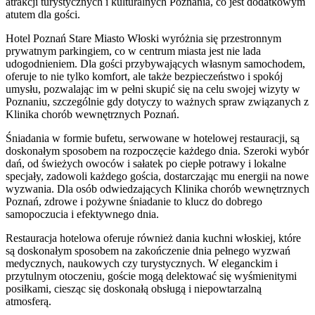
atrakcji turystycznych i kulturalnych Poznania, co jest dodatkowym
atutem dla gości.
Hotel Poznań Stare Miasto Włoski wyróżnia się przestronnym
prywatnym parkingiem, co w centrum miasta jest nie lada
udogodnieniem. Dla gości przybywających własnym samochodem,
oferuje to nie tylko komfort, ale także bezpieczeństwo i spokój
umysłu, pozwalając im w pełni skupić się na celu swojej wizyty w
Poznaniu, szczególnie gdy dotyczy to ważnych spraw związanych z
Klinika chorób wewnętrznych Poznań.
Śniadania w formie bufetu, serwowane w hotelowej restauracji, są
doskonałym sposobem na rozpoczęcie każdego dnia. Szeroki wybór
dań, od świeżych owoców i sałatek po ciepłe potrawy i lokalne
specjały, zadowoli każdego gościa, dostarczając mu energii na nowe
wyzwania. Dla osób odwiedzających Klinika chorób wewnętrznych
Poznań, zdrowe i pożywne śniadanie to klucz do dobrego
samopoczucia i efektywnego dnia.
Restauracja hotelowa oferuje również dania kuchni włoskiej, które
są doskonałym sposobem na zakończenie dnia pełnego wyzwań
medycznych, naukowych czy turystycznych. W eleganckim i
przytulnym otoczeniu, goście mogą delektować się wyśmienitymi
posiłkami, ciesząc się doskonałą obsługą i niepowtarzalną
atmosferą.