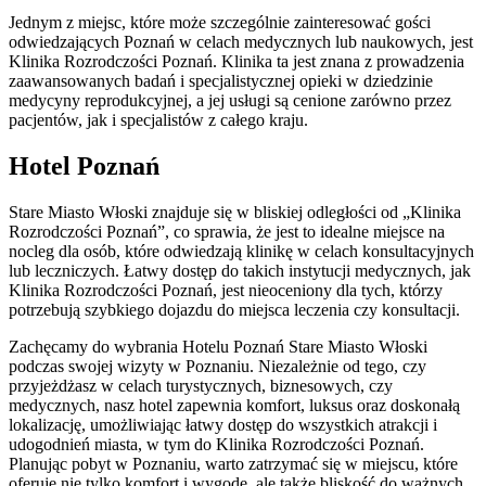
Jednym z miejsc, które może szczególnie zainteresować gości
odwiedzających Poznań w celach medycznych lub naukowych, jest
Klinika Rozrodczości Poznań. Klinika ta jest znana z prowadzenia
zaawansowanych badań i specjalistycznej opieki w dziedzinie
medycyny reprodukcyjnej, a jej usługi są cenione zarówno przez
pacjentów, jak i specjalistów z całego kraju.
Hotel Poznań
Stare Miasto Włoski znajduje się w bliskiej odległości od „Klinika
Rozrodczości Poznań”, co sprawia, że jest to idealne miejsce na
nocleg dla osób, które odwiedzają klinikę w celach konsultacyjnych
lub leczniczych. Łatwy dostęp do takich instytucji medycznych, jak
Klinika Rozrodczości Poznań, jest nieoceniony dla tych, którzy
potrzebują szybkiego dojazdu do miejsca leczenia czy konsultacji.
Zachęcamy do wybrania Hotelu Poznań Stare Miasto Włoski
podczas swojej wizyty w Poznaniu. Niezależnie od tego, czy
przyjeżdżasz w celach turystycznych, biznesowych, czy
medycznych, nasz hotel zapewnia komfort, luksus oraz doskonałą
lokalizację, umożliwiając łatwy dostęp do wszystkich atrakcji i
udogodnień miasta, w tym do Klinika Rozrodczości Poznań.
Planując pobyt w Poznaniu, warto zatrzymać się w miejscu, które
oferuje nie tylko komfort i wygodę, ale także bliskość do ważnych