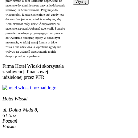
przetwarzane w celu udzielenia odpowiedzi na
przesłane do administratora zapytanie/dokonanie
rezerwacji u Administratora. Przyjmuje do
wiadomości, iż udzielenie niniejszej zgody jest
dobrowolne jest ono jednakże niezbędne, aby
Administrator mógł udzielić odpowiedzi na
przesłane zapytanie/dokonać rezerwacji. Ponadto
posiadam wiedzę o przysługującym mi prawie
do wycofania niniejszej zgody w dowolnym
momencie, w takiej samej formie w jakiej
została ona udzielona, a wycofanie zgody nie
wpływa na ważność przetwarzania moich
danych przed jej wycofaniem.
Firma Hotel Włoski skorzystała
z subwencji finansowej
udzielonej przez PFR
Hotel Włoski,
ul. Dolna Wilda 8,
61-552
Poznań
Polska