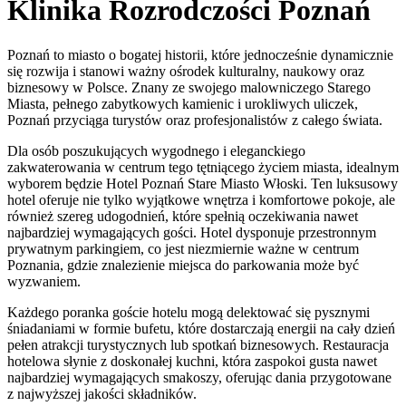
Klinika Rozrodczości Poznań
Poznań to miasto o bogatej historii, które jednocześnie dynamicznie
się rozwija i stanowi ważny ośrodek kulturalny, naukowy oraz
biznesowy w Polsce. Znany ze swojego malowniczego Starego
Miasta, pełnego zabytkowych kamienic i urokliwych uliczek,
Poznań przyciąga turystów oraz profesjonalistów z całego świata.
Dla osób poszukujących wygodnego i eleganckiego
zakwaterowania w centrum tego tętniącego życiem miasta, idealnym
wyborem będzie Hotel Poznań Stare Miasto Włoski. Ten luksusowy
hotel oferuje nie tylko wyjątkowe wnętrza i komfortowe pokoje, ale
również szereg udogodnień, które spełnią oczekiwania nawet
najbardziej wymagających gości. Hotel dysponuje przestronnym
prywatnym parkingiem, co jest niezmiernie ważne w centrum
Poznania, gdzie znalezienie miejsca do parkowania może być
wyzwaniem.
Każdego poranka goście hotelu mogą delektować się pysznymi
śniadaniami w formie bufetu, które dostarczają energii na cały dzień
pełen atrakcji turystycznych lub spotkań biznesowych. Restauracja
hotelowa słynie z doskonałej kuchni, która zaspokoi gusta nawet
najbardziej wymagających smakoszy, oferując dania przygotowane
z najwyższej jakości składników.