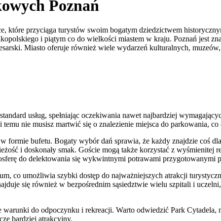
kowych Poznań
lsce, które przyciąga turystów swoim bogatym dziedzictwem historycz
polskiego i piątym co do wielkości miastem w kraju. Poznań jest znany
ski. Miasto oferuje również wiele wydarzeń kulturalnych, muzeów, te
 standard usług, spełniając oczekiwania nawet najbardziej wymagając
temu nie musisz martwić się o znalezienie miejsca do parkowania, co
 formie bufetu. Bogaty wybór dań sprawia, że każdy znajdzie coś dla s
ość i doskonały smak. Goście mogą także korzystać z wyśmienitej resta
tmosferę do delektowania się wykwintnymi potrawami przygotowanymi 
entrum, co umożliwia szybki dostęp do najważniejszych atrakcji turysty
najduje się również w bezpośrednim sąsiedztwie wielu szpitali i uczeln
nałe warunki do odpoczynku i rekreacji. Warto odwiedzić Park Cytadel
cze bardziej atrakcyjny.