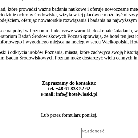
ń, które prowadzi ważne badania naukowe i oferuje nowoczesne metod
iedzinie ochrony środowiska, wizyta w tej placówce może być niezw
dejściem, oferując nowatorskie rozwiązania i badania na najwyższym
ce na pobyt w Poznaniu. Luksusowe warunki, doskonałe śniadania, wyś
boratorium Badań Środowiskowych Poznań sprawiają, że hotel ten jest 
ortowego i wygodnego miejsca na nocleg w sercu Wielkopolski, Hotel
ski i odkrycia uroków Poznania, miasta, które zachwyca swoją historią
m Badań Środowiskowych Poznań może dostarczyć wielu cennych infor
Zapraszamy do kontaktu:
tel. +48 61 833 52 62
e-mail: info@hotelwloski.pl
Lub przez formularz poniżej.