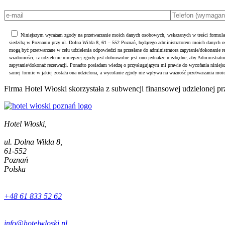
Niniejszym wyrażam zgody na przetwarzanie moich danych osobowych, wskazanych w treści formula
siedzibą w Poznaniu przy ul. Dolna Wilda 8, 61 – 552 Poznań, będącego administratorem moich danych
mogą być przetwarzane w celu udzielenia odpowiedzi na przesłane do administratora zapytanie/dokonanie r
wiadomości, iż udzielenie niniejszej zgody jest dobrowolne jest ono jednakże niezbędne, aby Administrato
zapytanie/dokonać rezerwacji. Ponadto posiadam wiedzę o przysługującym mi prawie do wycofania ninie
samej formie w jakiej została ona udzielona, a wycofanie zgody nie wpływa na ważność przetwarzania moi
Firma Hotel Włoski skorzystała z subwencji finansowej udzielonej p
Hotel Włoski,
ul. Dolna Wilda 8,
61-552
Poznań
Polska
+48 61 833 52 62
info@hotelwloski.pl