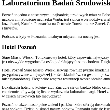
Laboratorium Badań Środowis
Poznań to jedno z najstarszych i najbardziej urokliwych miast w Po
naukowym. Położone nad rzeką Wartą, jest stolicą województwa wielko
koziołkami, Katedra Poznańska na Ostrowie Tumskim oraz Zamek Cesar
i turystów.
Podczas wizyty w Poznaniu, idealnym miejscem na nocleg jest
Hotel Poznań
Stare Miasto Włoski. To luksusowy hotel, który zapewnia najwyższy
jest niezwykle wygodne dla osób podróżujących samochodem. Dzięki 
Hotel Poznań Stare Miasto Włoski serwuje również pyszne śniadania w
przygotowywane z najwyższej jakości składników, co gwarantuje śwież
międzynarodowej. Eleganckie wnętrza restauracji tworzą idealną a
Lokalizacja hotelu to kolejny atut. Znajduje się on bardzo blisko c
codziennie odbywają się liczne wydarzenia kulturalne i targi. Hotel z
w celach naukowych lub medycznych.
Poznań to także miasto pełne zieleni i parków, które oferują dosko
oazą spokoju. Dzięki bliskości natury, pobyt w Poznaniu staje się jesz