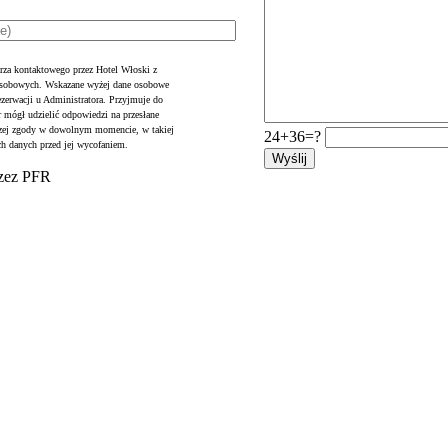
rza kontaktowego przez Hotel Włoski z
 osobowych. Wskazane wyżej dane osobowe
ezerwacji u Administratora. Przyjmuje do
r mógł udzielić odpowiedzi na przesłane
jszej zgody w dowolnym momencie, w takiej
24+36=?
ch danych przed jej wycofaniem.
rzez PFR