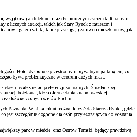
nym, wyjątkową architekturą oraz dynamicznym życiem kulturalnym i
 z licznych atrakcji, takich jak Stary Rynek z ratuszem i
atrów i galerii sztuki, które przyciągają zarówno mieszkańców, jak
ych gości. Hotel dysponuje przestronnym prywatnym parkingiem, co
 często bywa problematyczne w centrum dużych miast.
iebie, niezależnie od preferencji kulinarnych. Śniadania są
uracji hotelowej, która oferuje dania kuchni włoskiej i
przez doświadczonych szefów kuchni.
cznych Poznania. W kilka minut można dotrzeć do Starego Rynku, gdzie
i, co jest szczególnie dogodne dla osób przyjeżdżających do Poznania
a, największy park w mieście, oraz Ostrów Tumski, będący prawdziwą