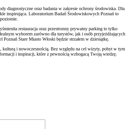
y diagnostyczne oraz badania w zakresie ochrony środowiska. Dla
ykle inspirująca. Laboratorium Badań Środowiskowych Poznań to
 poziomie.
mienita restauracja oraz przestronny prywatny parking to tylko
idealnym wyborem zarówno dla turystów, jak i osób przyjeżdżających
 Poznań Stare Miasto Włoski będzie strzałem w dziesiątkę.
, kulturą i nowoczesnością. Bez względu na cel wizyty, pobyt w tym
macji i inspiracji, które z pewnością wzbogacą Twoją wiedzę.