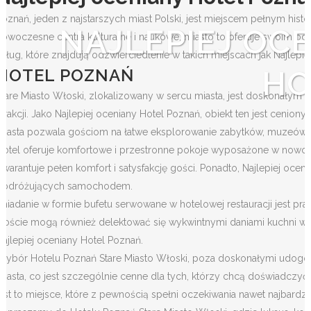
Poznań, jeden z najstarszych miast Polski, jest miejscem pełnym his
NAJLEPIEJ OC
nowoczesne centra kulturalne i naukowe, miasto to oferuje swoim odw
usług, które znajdują odzwierciedlenie w takich miejscach jak Najlepi
HO
HOTEL POZNAŃ
Stare Miasto Włoski, zlokalizowany w sercu miasta, jest doskonałym
atrakcji. Jako Najlepiej oceniany Hotel Poznań, obiekt ten jest ceni
miasta pozwala gościom na łatwe eksplorowanie zabytków, muzeów, sk
Hotel oferuje komfortowe i przestronne pokoje wyposażone w nowoczesn
gwarantuje pełen komfort i satysfakcję gości. Ponadto, Najlepiej oce
podróżujących samochodem.
Śniadanie w formie bufetu serwowane w hotelowej restauracji jest p
Goście mogą również delektować się wykwintnymi daniami kuchni włos
Najlepiej oceniany Hotel Poznań.
Wybór Hotelu Poznań Stare Miasto Włoski, poza doskonałymi udogodn
miasta, co jest szczególnie cenne dla tych, którzy chcą doświadczyć 
jest to miejsce, które z pewnością spełni oczekiwania nawet najbardz