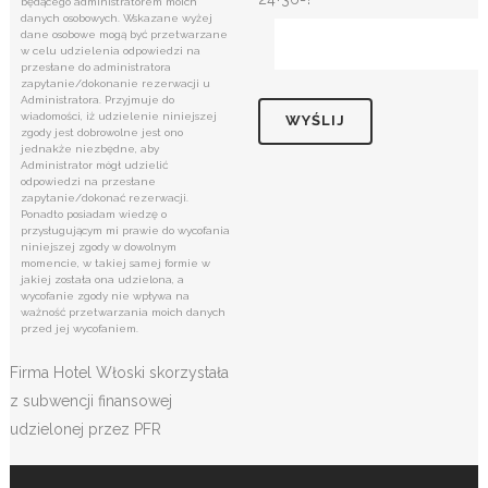
będącego administratorem moich
danych osobowych. Wskazane wyżej
dane osobowe mogą być przetwarzane
w celu udzielenia odpowiedzi na
przesłane do administratora
zapytanie/dokonanie rezerwacji u
Administratora. Przyjmuje do
wiadomości, iż udzielenie niniejszej
zgody jest dobrowolne jest ono
jednakże niezbędne, aby
Administrator mógł udzielić
odpowiedzi na przesłane
zapytanie/dokonać rezerwacji.
Ponadto posiadam wiedzę o
przysługującym mi prawie do wycofania
niniejszej zgody w dowolnym
momencie, w takiej samej formie w
jakiej została ona udzielona, a
wycofanie zgody nie wpływa na
ważność przetwarzania moich danych
przed jej wycofaniem.
Firma Hotel Włoski skorzystała
z subwencji finansowej
udzielonej przez PFR