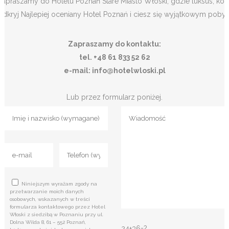
Zapraszamy do Hotelu Poznań Stare Miasto Włoski, gdzie luksus, kom
Odkryj Najlepiej oceniany Hotel Poznań i ciesz się wyjątkowym poby
Zapraszamy do kontaktu:
tel. +48 61 833 52 62
e-mail: info@hotelwloski.pl
Lub przez formularz poniżej.
Niniejszym wyrażam zgody na
przetwarzanie moich danych
osobowych, wskazanych w treści
formularza kontaktowego przez Hotel
Włoski z siedzibą w Poznaniu przy ul.
Dolna Wilda 8, 61 – 552 Poznań,
24+36=?