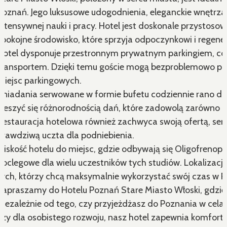
Poznań. Jego luksusowe udogodnienia, eleganckie wnętrza 
intensywnej nauki i pracy. Hotel jest doskonale przystoso
spokojne środowisko, które sprzyja odpoczynkowi i regener
Hotel dysponuje przestronnym prywatnym parkingiem, co 
transportem. Dzięki temu goście mogą bezproblemowo pod
miejsc parkingowych.
Śniadania serwowane w formie bufetu codziennie rano d
cieszyć się różnorodnością dań, które zadowolą zarówno mił
Restauracja hotelowa również zachwyca swoją ofertą, ser
prawdziwą uczta dla podniebienia.
Bliskość hotelu do miejsc, gdzie odbywają się Oligofreno
noclegowe dla wielu uczestników tych studiów. Lokalizacj
tych, którzy chcą maksymalnie wykorzystać swój czas w P
Zapraszamy do Hotelu Poznań Stare Miasto Włoski, gdzie lu
Niezależnie od tego, czy przyjeżdżasz do Poznania w ce
czy dla osobistego rozwoju, nasz hotel zapewnia komforto