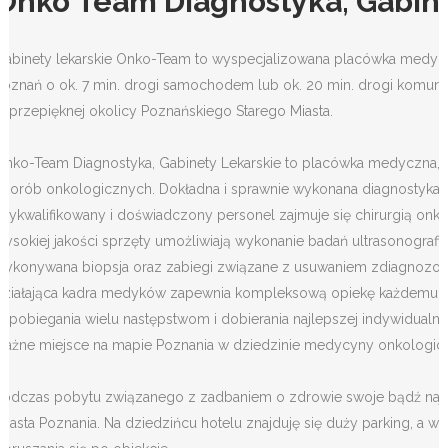
Onko Team Diagnostyka, Gabin
Gabinety lekarskie Onko-Team to wyspecjalizowana placówka medyczn
Poznań o ok. 7 min. drogi samochodem lub ok. 20 min. drogi komuni
w przepięknej okolicy Poznańskiego Starego Miasta.
Onko-Team Diagnostyka, Gabinety Lekarskie to placówka medyczna, w
chorób onkologicznych. Dokładna i sprawnie wykonana diagnostyka um
Wykwalifikowany i doświadczony personel zajmuje się chirurgią on
wysokiej jakości sprzęty umożliwiają wykonanie badań ultrasonogra
wykonywana biopsja oraz zabiegi związane z usuwaniem zdiagnozowan
działająca kadra medyków zapewnia kompleksową opiekę każdemu z 
zapobiegania wielu następstwom i dobierania najlepszej indywidualne
ważne miejsce na mapie Poznania w dziedzinie medycyny onkologicz
Podczas pobytu związanego z zadbaniem o zdrowie swoje bądź najb
miasta Poznania. Na dziedzińcu hotelu znajduję się duży parking, a 